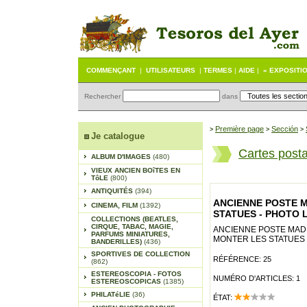
COMMENÇANT
|
UTILISATEURS
|
TERMES
|
AIDE
|
« EXPOSITI
Rechercher
dans
Première page
Sección
>
>
>
Je catalogue
Cartes post
ALBUM D'IMAGES
(480)
VIEUX ANCIEN BOîTES EN
TôLE
(800)
ANTIQUITÉS
(394)
ANCIENNE POSTE M
CINEMA, FILM
(1392)
STATUES - PHOTO 
COLLECTIONS (BEATLES,
CIRQUE, TABAC, MAGIE,
ANCIENNE POSTE MADR
PARFUMS MINIATURES,
MONTER LES STATUES 
BANDERILLES)
(436)
SPORTIVES DE COLLECTION
RÉFÉRENCE: 25
(862)
ESTEREOSCOPIA - FOTOS
NUMÉRO D'ARTICLES: 1
ESTEREOSCOPICAS
(1385)
PHILATéLIE
(36)
ÉTAT: