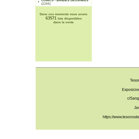
COMICS - BANDES DESSINéES
(2266)
Dans ces moments nous avons
63571
lots disponibles
dans la vente
Teso
Exposicio
c/Sang
Ja
https://www.tesorosd