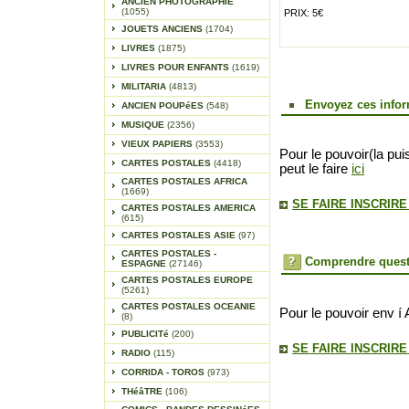
ANCIEN PHOTOGRAPHIE
(1055)
PRIX: 5€
JOUETS ANCIENS
(1704)
LIVRES
(1875)
LIVRES POUR ENFANTS
(1619)
MILITARIA
(4813)
Envoyez ces infor
ANCIEN POUPéES
(548)
MUSIQUE
(2356)
VIEUX PAPIERS
(3553)
Pour le pouvoir(la pui
CARTES POSTALES
(4418)
peut le faire
ici
CARTES POSTALES AFRICA
(1669)
SE FAIRE INSCRIR
CARTES POSTALES AMERICA
(615)
CARTES POSTALES ASIE
(97)
CARTES POSTALES -
Comprendre quest
ESPAGNE
(27146)
CARTES POSTALES EUROPE
(5261)
CARTES POSTALES OCEANIE
Pour le pouvoir env í 
(8)
PUBLICITé
(200)
SE FAIRE INSCRIR
RADIO
(115)
CORRIDA - TOROS
(973)
THéâTRE
(106)