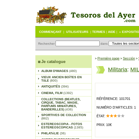
COMMENÇANT
|
UTILISATEURS
|
TERMES
|
AIDE
|
« EXPOSITI
Rechercher
dans
Première page
Sección
>
>
>
Je catalogue
Militaria
:
MIL
ALBUM D'IMAGES
(480)
VIEUX ANCIEN BOîTES EN
TôLE
(800)
ANTIQUITÉS
(394)
CINEMA, FILM
(1392)
RÉFÉRENCE: 101701
COLLECTIONS (BEATLES,
CIRQUE, TABAC, MAGIE,
PARFUMS MINIATURES,
NUMÉRO D'ARTICLES: 1
BANDERILLES)
(436)
SPORTIVES DE COLLECTION
ÉTAT:
(862)
ESTEREOSCOPIA - FOTOS
PRIX: 10€
ESTEREOSCOPICAS
(1385)
PHILATéLIE
(36)