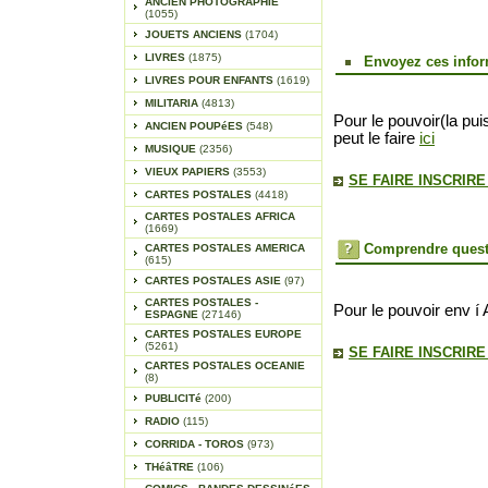
ANCIEN PHOTOGRAPHIE
(1055)
JOUETS ANCIENS
(1704)
LIVRES
(1875)
Envoyez ces infor
LIVRES POUR ENFANTS
(1619)
MILITARIA
(4813)
Pour le pouvoir(la pui
ANCIEN POUPéES
(548)
peut le faire
ici
MUSIQUE
(2356)
VIEUX PAPIERS
(3553)
SE FAIRE INSCRIR
CARTES POSTALES
(4418)
CARTES POSTALES AFRICA
(1669)
Comprendre quest
CARTES POSTALES AMERICA
(615)
CARTES POSTALES ASIE
(97)
CARTES POSTALES -
Pour le pouvoir env í 
ESPAGNE
(27146)
CARTES POSTALES EUROPE
(5261)
SE FAIRE INSCRIR
CARTES POSTALES OCEANIE
(8)
PUBLICITé
(200)
RADIO
(115)
CORRIDA - TOROS
(973)
THéâTRE
(106)