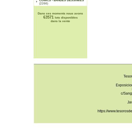
COMICS - BANDES DESSINéES
(2266)
Dans ces moments nous avons
63571
lots disponibles
dans la vente
Teso
Exposicio
c/Sang
Ja
https://www.tesorosd