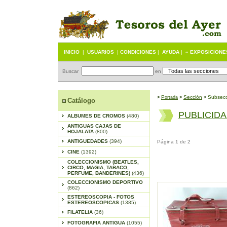
INICIO
|
USUARIOS
|
CONDICIONES
|
AYUDA
|
« EXPOSICIONE
Buscar
en
P
S
ección
Subsecc
>
ortada
>
>
Catálogo
PUBLICID
ALBUMES DE CROMOS
(480)
ANTIGUAS CAJAS DE
HOJALATA
(800)
ANTIGUEDADES
(394)
Página 1 de 2
CINE
(1392)
COLECCIONISMO (BEATLES,
CIRCO, MAGIA, TABACO,
PERFUME, BANDERINES)
(436)
COLECCIONISMO DEPORTIVO
(862)
ESTEREOSCOPIA - FOTOS
ESTEREOSCOPICAS
(1385)
FILATELIA
(36)
FOTOGRAFIA ANTIGUA
(1055)