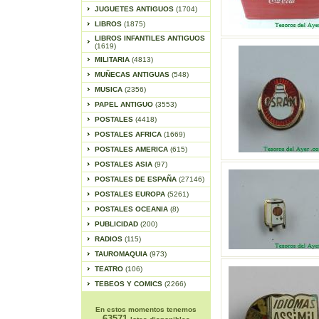
JUGUETES ANTIGUOS
(1704)
LIBROS
(1875)
LIBROS INFANTILES ANTIGUOS
(1619)
MILITARIA
(4813)
MUÑECAS ANTIGUAS
(548)
MUSICA
(2356)
PAPEL ANTIGUO
(3553)
POSTALES
(4418)
POSTALES AFRICA
(1669)
POSTALES AMERICA
(615)
POSTALES ASIA
(97)
POSTALES DE ESPAÑA
(27146)
POSTALES EUROPA
(5261)
POSTALES OCEANIA
(8)
PUBLICIDAD
(200)
RADIOS
(115)
TAUROMAQUIA
(973)
TEATRO
(106)
TEBEOS Y COMICS
(2266)
En estos momentos tenemos
63571