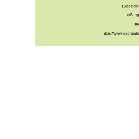
Exposicio
c/Sang
Ja
https://www.tesorosd