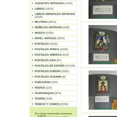
JUGUETES ANTIGUOS
(1704)
LIBROS
(1875)
LIBROS INFANTILES ANTIGUOS
(1619)
MILITARIA
(4813)
MUÑECAS ANTIGUAS
(548)
MUSICA
(2356)
PAPEL ANTIGUO
(3553)
POSTALES
(4418)
POSTALES AFRICA
(1669)
POSTALES AMERICA
(615)
POSTALES ASIA
(97)
POSTALES DE ESPAÑA
(27146)
POSTALES EUROPA
(5261)
POSTALES OCEANIA
(8)
PUBLICIDAD
(200)
RADIOS
(115)
TAUROMAQUIA
(973)
TEATRO
(106)
TEBEOS Y COMICS
(2266)
En estos momentos tenemos
63571