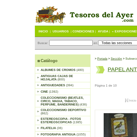
INICIO
|
USUARIOS
|
CONDICIONES
|
AYUDA
|
« EXPOSICIONE
Buscar
en
P
S
ección
Subsecc
>
ortada
>
>
Catálogo
PAPEL AN
ALBUMES DE CROMOS
(480)
ANTIGUAS CAJAS DE
HOJALATA
(800)
ANTIGUEDADES
(394)
Página 1 de 10
CINE
(1392)
COLECCIONISMO (BEATLES,
Inicio
CIRCO, MAGIA, TABACO,
PERFUME, BANDERINES)
(436)
COLECCIONISMO DEPORTIVO
(862)
ESTEREOSCOPIA - FOTOS
ESTEREOSCOPICAS
(1385)
FILATELIA
(36)
FOTOGRAFIA ANTIGUA
(1055)