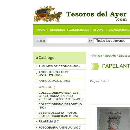
INICIO
|
USUARIOS
|
CONDICIONES
|
AYUDA
|
« EXPOSICIONE
Buscar
en
P
S
ección
Subsecc
>
ortada
>
>
Catálogo
PAPEL AN
ALBUMES DE CROMOS
(480)
ANTIGUAS CAJAS DE
HOJALATA
(800)
ANTIGUEDADES
(394)
Página 1 de 1
CINE
(1392)
COLECCIONISMO (BEATLES,
CIRCO, MAGIA, TABACO,
PERFUME, BANDERINES)
(436)
COLECCIONISMO DEPORTIVO
(862)
ESTEREOSCOPIA - FOTOS
ESTEREOSCOPICAS
(1385)
FILATELIA
(36)
FOTOGRAFIA ANTIGUA
(1055)