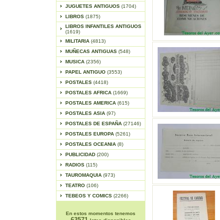
JUGUETES ANTIGUOS
(1704)
LIBROS
(1875)
LIBROS INFANTILES ANTIGUOS
(1619)
MILITARIA
(4813)
MUÑECAS ANTIGUAS
(548)
MUSICA
(2356)
PAPEL ANTIGUO
(3553)
POSTALES
(4418)
POSTALES AFRICA
(1669)
POSTALES AMERICA
(615)
POSTALES ASIA
(97)
POSTALES DE ESPAÑA
(27146)
POSTALES EUROPA
(5261)
POSTALES OCEANIA
(8)
PUBLICIDAD
(200)
RADIOS
(115)
TAUROMAQUIA
(973)
TEATRO
(106)
TEBEOS Y COMICS
(2266)
En estos momentos tenemos
63571