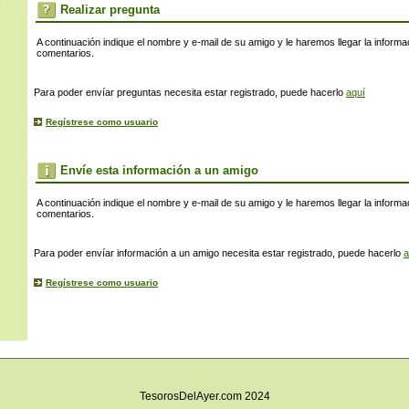
s
Realizar pregunta
A continuación indique el nombre y e-mail de su amigo y le haremos llegar la informa
comentarios.
Para poder envíar preguntas necesita estar registrado, puede hacerlo
aquí
Regístrese como usuario
Envíe esta información a un amigo
A continuación indique el nombre y e-mail de su amigo y le haremos llegar la informa
comentarios.
Para poder envíar información a un amigo necesita estar registrado, puede hacerlo
a
Regístrese como usuario
TesorosDelAyer.com 2024