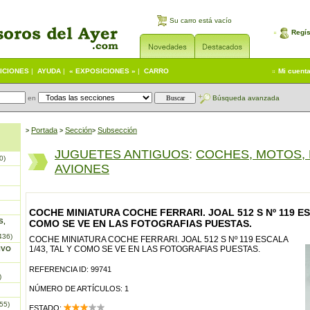
Su carro está vacío
Regís
ICIONES
|
AYUDA
|
« EXPOSICIONES »
|
CARRO
Mi cuent
en
Búsqueda avanzada
Portada
S
ección
Subsección
>
>
>
JUGUETES ANTIGUOS
:
COCHES, MOTOS,
0)
AVIONES
COCHE MINIATURA COCHE FERRARI. JOAL 512 S Nº 119 ES
S,
COMO SE VE EN LAS FOTOGRAFIAS PUESTAS.
436)
COCHE MINIATURA COCHE FERRARI. JOAL 512 S Nº 119 ESCALA
1/43, TAL Y COMO SE VE EN LAS FOTOGRAFIAS PUESTAS.
IVO
REFERENCIA ID: 99741
)
NÚMERO DE ARTÍCULOS: 1
55)
ESTADO: