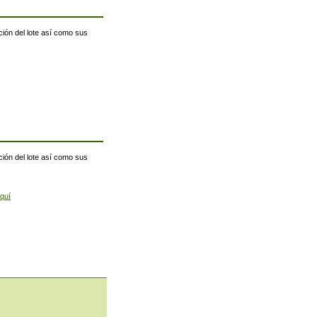
ción del lote así como sus
ción del lote así como sus
quí