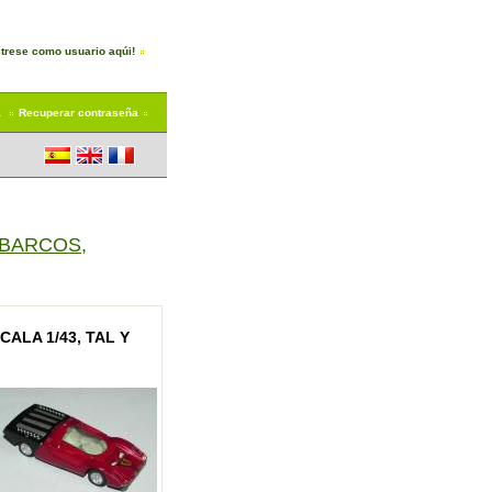
trese como usuario aqúi!
a
Recuperar contraseña
 BARCOS,
CALA 1/43, TAL Y