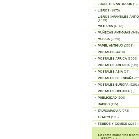
JUGUETES ANTIGUOS
(17
LIBROS
(1875)
LIBROS INFANTILES ANTI
(1619)
MILITARIA
(4813)
MUÑECAS ANTIGUAS
(548)
MUSICA
(2356)
PAPEL ANTIGUO
(3553)
POSTALES
(4418)
POSTALES AFRICA
(1669)
POSTALES AMERICA
(615)
POSTALES ASIA
(97)
POSTALES DE ESPAÑA
(27
POSTALES EUROPA
(5261)
POSTALES OCEANIA
(8)
PUBLICIDAD
(200)
RADIOS
(115)
TAUROMAQUIA
(973)
TEATRO
(106)
TEBEOS Y COMICS
(2266)
En estos momentos tenem
63571