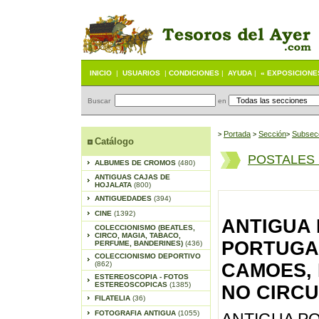
INICIO
|
USUARIOS
|
CONDICIONES
|
AYUDA
|
« EXPOSICIONE
Buscar
en
Portada
S
ección
Subsec
>
>
>
Catálogo
POSTALES
ALBUMES DE CROMOS
(480)
ANTIGUAS CAJAS DE
HOJALATA
(800)
ANTIGUEDADES
(394)
CINE
(1392)
ANTIGUA 
COLECCIONISMO (BEATLES,
CIRCO, MAGIA, TABACO,
PORTUGAL
PERFUME, BANDERINES)
(436)
COLECCIONISMO DEPORTIVO
(862)
CAMOES, N
ESTEREOSCOPIA - FOTOS
ESTEREOSCOPICAS
(1385)
NO CIRCU
FILATELIA
(36)
FOTOGRAFIA ANTIGUA
(1055)