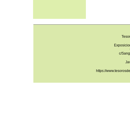
Teso
Exposicio
c/Sang
Ja
https://www.tesorosd