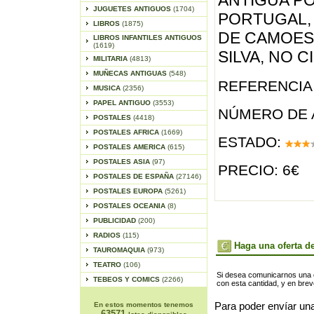
ANTIGUA PO
JUGUETES ANTIGUOS
(1704)
PORTUGAL,
LIBROS
(1875)
DE CAMOES,
LIBROS INFANTILES ANTIGUOS
(1619)
SILVA, NO 
MILITARIA
(4813)
MUÑECAS ANTIGUAS
(548)
REFERENCIA 
MUSICA
(2356)
PAPEL ANTIGUO
(3553)
NÚMERO DE 
POSTALES
(4418)
POSTALES AFRICA
(1669)
ESTADO:
POSTALES AMERICA
(615)
POSTALES ASIA
(97)
PRECIO: 6€
POSTALES DE ESPAÑA
(27146)
POSTALES EUROPA
(5261)
POSTALES OCEANIA
(8)
PUBLICIDAD
(200)
RADIOS
(115)
Haga una oferta de
TAUROMAQUIA
(973)
TEATRO
(106)
Si desea comunicarnos una of
TEBEOS Y COMICS
(2266)
con esta cantidad, y en bre
En estos momentos tenemos
Para poder envíar una
63571