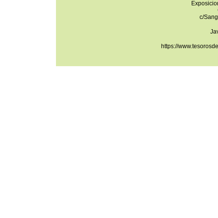
Exposicio
c/Sang
Ja
https://www.tesorosd