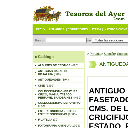
INICIO
|
USUARIOS
|
CONDICIONES
|
AYUDA
|
« EXPOSICIONE
Buscar
en
Portada
S
ección
Subsec
>
>
>
Catálogo
ANTIGUED
ALBUMES DE CROMOS
(480)
ANTIGUAS CAJAS DE
HOJALATA
(800)
ANTIGUEDADES
(394)
CINE
(1392)
ANTIGUO
COLECCIONISMO (BEATLES,
CIRCO, MAGIA, TABACO,
FASETADO
PERFUME, BANDERINES)
(436)
COLECCIONISMO DEPORTIVO
(862)
CMS. DE 
ESTEREOSCOPIA - FOTOS
ESTEREOSCOPICAS
(1385)
CRUCIFIJ
FILATELIA
(36)
ESTADO. 
FOTOGRAFIA ANTIGUA
(1055)