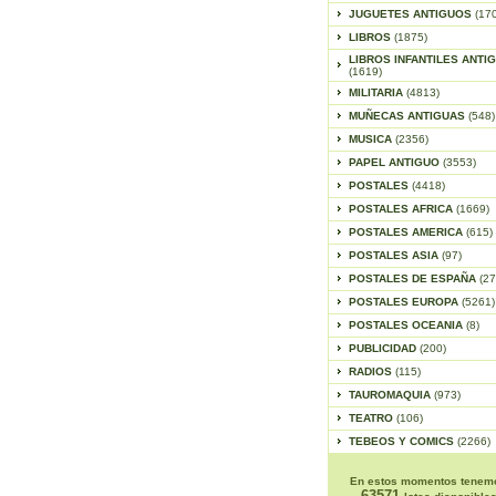
JUGUETES ANTIGUOS
(17
LIBROS
(1875)
LIBROS INFANTILES ANTI
(1619)
MILITARIA
(4813)
MUÑECAS ANTIGUAS
(548)
MUSICA
(2356)
PAPEL ANTIGUO
(3553)
POSTALES
(4418)
POSTALES AFRICA
(1669)
POSTALES AMERICA
(615)
POSTALES ASIA
(97)
POSTALES DE ESPAÑA
(27
POSTALES EUROPA
(5261)
POSTALES OCEANIA
(8)
PUBLICIDAD
(200)
RADIOS
(115)
TAUROMAQUIA
(973)
TEATRO
(106)
TEBEOS Y COMICS
(2266)
En estos momentos tenem
63571