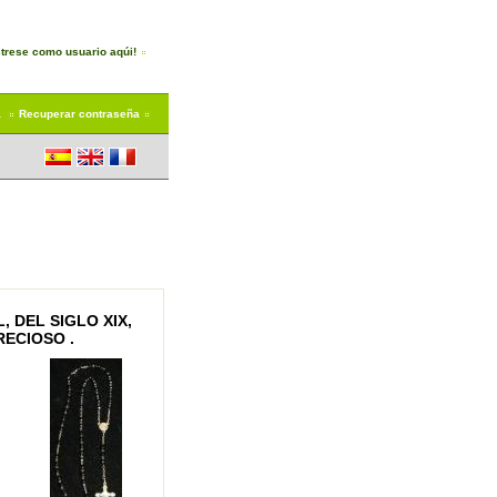
trese como usuario aqúi!
a
Recuperar contraseña
 DEL SIGLO XIX,
RECIOSO .