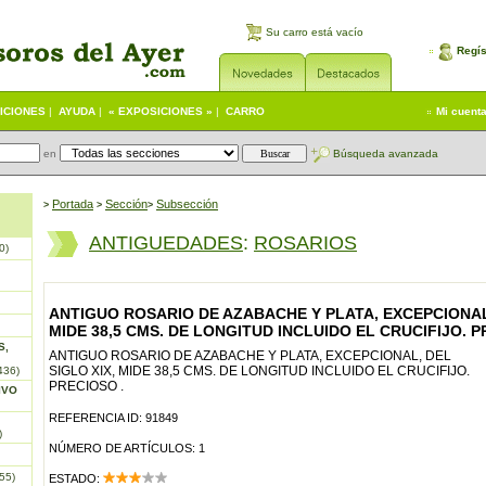
Su carro está vacío
Regís
ICIONES
|
AYUDA
|
« EXPOSICIONES »
|
CARRO
Mi cuent
en
Búsqueda avanzada
Portada
S
ección
Subsección
>
>
>
ANTIGUEDADES
:
ROSARIOS
0)
ANTIGUO ROSARIO DE AZABACHE Y PLATA, EXCEPCIONAL,
MIDE 38,5 CMS. DE LONGITUD INCLUIDO EL CRUCIFIJO. P
S,
ANTIGUO ROSARIO DE AZABACHE Y PLATA, EXCEPCIONAL, DEL
SIGLO XIX, MIDE 38,5 CMS. DE LONGITUD INCLUIDO EL CRUCIFIJO.
436)
PRECIOSO .
IVO
REFERENCIA ID: 91849
)
NÚMERO DE ARTÍCULOS: 1
55)
ESTADO: