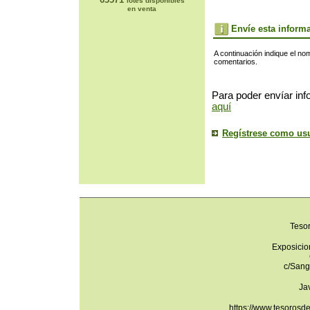
lotes disponibles
en venta
Envíe esta inform
A continuación indique el no
comentarios.
Para poder envíar inf
aquí
Regístrese como us
Teso
Exposicio
c/Sang
Ja
https://www.tesorosd