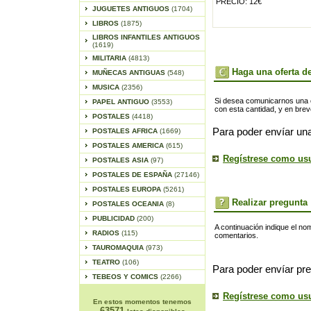
PRECIO: 12€
JUGUETES ANTIGUOS
(1704)
LIBROS
(1875)
LIBROS INFANTILES ANTIGUOS
(1619)
MILITARIA
(4813)
Haga una oferta de
MUÑECAS ANTIGUAS
(548)
MUSICA
(2356)
Si desea comunicarnos una of
PAPEL ANTIGUO
(3553)
con esta cantidad, y en bre
POSTALES
(4418)
Para poder envíar una
POSTALES AFRICA
(1669)
POSTALES AMERICA
(615)
Regístrese como us
POSTALES ASIA
(97)
POSTALES DE ESPAÑA
(27146)
POSTALES EUROPA
(5261)
Realizar pregunta
POSTALES OCEANIA
(8)
PUBLICIDAD
(200)
A continuación indique el no
RADIOS
(115)
comentarios.
TAUROMAQUIA
(973)
TEATRO
(106)
Para poder envíar pre
TEBEOS Y COMICS
(2266)
Regístrese como us
En estos momentos tenemos
63571