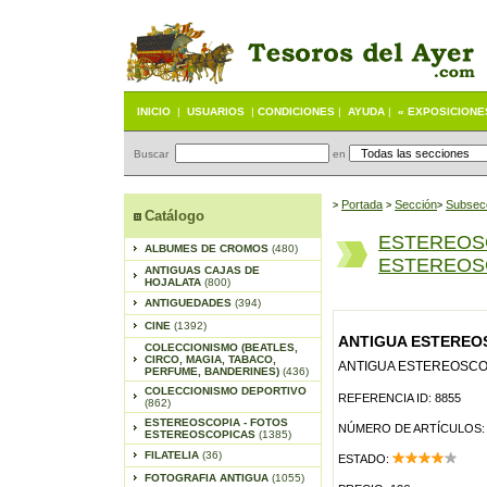
INICIO
|
USUARIOS
|
CONDICIONES
|
AYUDA
|
« EXPOSICIONE
Buscar
en
Portada
S
ección
Subsec
>
>
>
Catálogo
ESTEREOS
ALBUMES DE CROMOS
(480)
ESTEREOSC
ANTIGUAS CAJAS DE
HOJALATA
(800)
ANTIGUEDADES
(394)
CINE
(1392)
ANTIGUA ESTEREOS
COLECCIONISMO (BEATLES,
CIRCO, MAGIA, TABACO,
ANTIGUA ESTEREOSCOP
PERFUME, BANDERINES)
(436)
COLECCIONISMO DEPORTIVO
REFERENCIA ID: 8855
(862)
ESTEREOSCOPIA - FOTOS
NÚMERO DE ARTÍCULOS:
ESTEREOSCOPICAS
(1385)
FILATELIA
(36)
ESTADO:
FOTOGRAFIA ANTIGUA
(1055)