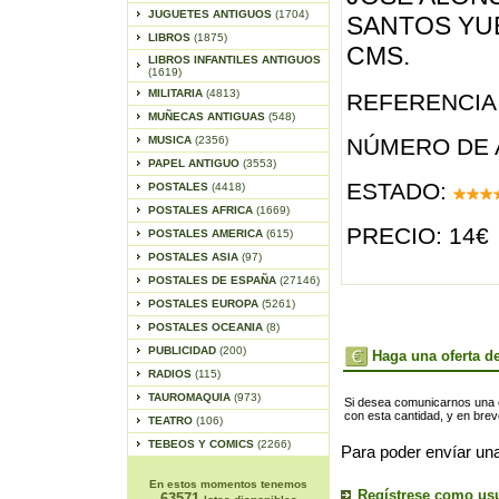
JUGUETES ANTIGUOS
(1704)
SANTOS YUB
LIBROS
(1875)
CMS.
LIBROS INFANTILES ANTIGUOS
(1619)
MILITARIA
(4813)
REFERENCIA 
MUÑECAS ANTIGUAS
(548)
MUSICA
(2356)
NÚMERO DE 
PAPEL ANTIGUO
(3553)
ESTADO:
POSTALES
(4418)
POSTALES AFRICA
(1669)
PRECIO: 14€
POSTALES AMERICA
(615)
POSTALES ASIA
(97)
POSTALES DE ESPAÑA
(27146)
POSTALES EUROPA
(5261)
POSTALES OCEANIA
(8)
PUBLICIDAD
(200)
Haga una oferta de
RADIOS
(115)
TAUROMAQUIA
(973)
Si desea comunicarnos una of
con esta cantidad, y en bre
TEATRO
(106)
TEBEOS Y COMICS
(2266)
Para poder envíar una
En estos momentos tenemos
Regístrese como us
63571