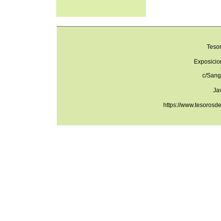
Teso
Exposicio
c/Sang
Ja
https://www.tesorosd