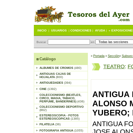
INICIO
|
USUARIOS
|
CONDICIONES
|
AYUDA
|
« EXPOSICIONE
Buscar
en
Portada
S
ección
Subsec
>
>
>
Catálogo
TEATRO
:
F
ALBUMES DE CROMOS
(480)
ANTIGUAS CAJAS DE
HOJALATA
(800)
ANTIGUEDADES
(394)
CINE
(1392)
ANTIGUA 
COLECCIONISMO (BEATLES,
CIRCO, MAGIA, TABACO,
ALONSO M
PERFUME, BANDERINES)
(436)
COLECCIONISMO DEPORTIVO
(862)
YUBERO; M
ESTEREOSCOPIA - FOTOS
ESTEREOSCOPICAS
(1385)
ANTIGUA F
FILATELIA
(36)
JOSE ALONS
FOTOGRAFIA ANTIGUA
(1055)