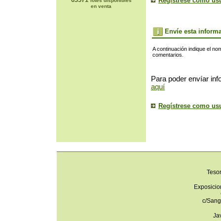
Regístrese como us
lotes disponibles
en venta
Envíe esta inform
A continuación indique el no
comentarios.
Para poder envíar inf
aquí
Regístrese como us
Teso
Exposicio
c/Sang
Ja