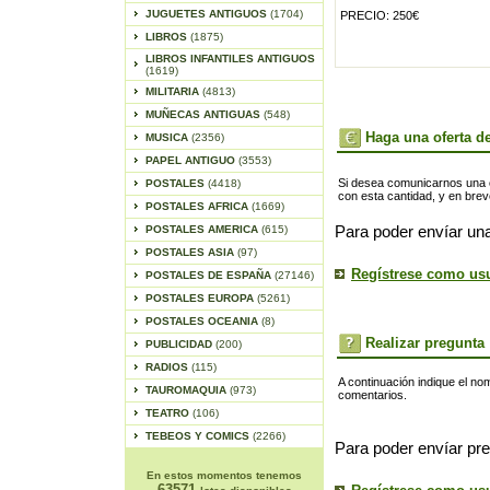
JUGUETES ANTIGUOS
(1704)
PRECIO: 250€
LIBROS
(1875)
LIBROS INFANTILES ANTIGUOS
(1619)
MILITARIA
(4813)
MUÑECAS ANTIGUAS
(548)
Haga una oferta de
MUSICA
(2356)
PAPEL ANTIGUO
(3553)
Si desea comunicarnos una of
POSTALES
(4418)
con esta cantidad, y en bre
POSTALES AFRICA
(1669)
POSTALES AMERICA
(615)
Para poder envíar una
POSTALES ASIA
(97)
Regístrese como us
POSTALES DE ESPAÑA
(27146)
POSTALES EUROPA
(5261)
POSTALES OCEANIA
(8)
Realizar pregunta
PUBLICIDAD
(200)
RADIOS
(115)
A continuación indique el no
TAUROMAQUIA
(973)
comentarios.
TEATRO
(106)
TEBEOS Y COMICS
(2266)
Para poder envíar pre
En estos momentos tenemos
63571