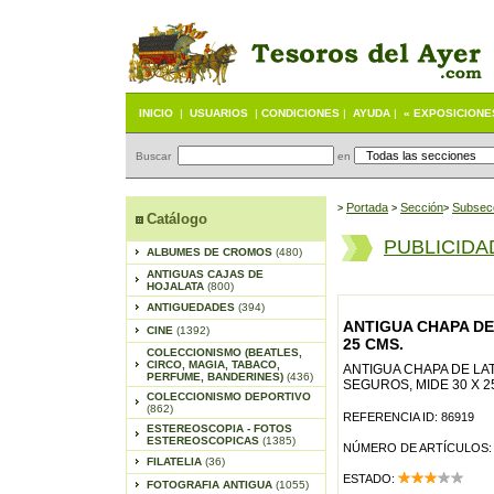
INICIO
|
USUARIOS
|
CONDICIONES
|
AYUDA
|
« EXPOSICIONE
Buscar
en
Portada
S
ección
Subsec
>
>
>
Catálogo
PUBLICIDA
ALBUMES DE CROMOS
(480)
ANTIGUAS CAJAS DE
HOJALATA
(800)
ANTIGUEDADES
(394)
ANTIGUA CHAPA DE 
CINE
(1392)
25 CMS.
COLECCIONISMO (BEATLES,
CIRCO, MAGIA, TABACO,
ANTIGUA CHAPA DE LAT
PERFUME, BANDERINES)
(436)
SEGUROS, MIDE 30 X 2
COLECCIONISMO DEPORTIVO
(862)
REFERENCIA ID: 86919
ESTEREOSCOPIA - FOTOS
ESTEREOSCOPICAS
(1385)
NÚMERO DE ARTÍCULOS:
FILATELIA
(36)
ESTADO:
FOTOGRAFIA ANTIGUA
(1055)