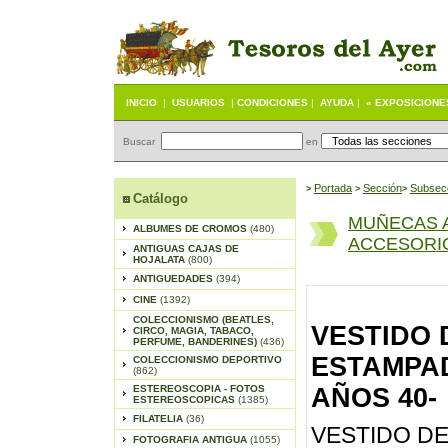
INICIO
|
USUARIOS
|
CONDICIONES
|
AYUDA
|
« EXPOSICIONE
Buscar
en
Portada
S
ección
Subsec
>
>
>
Catálogo
MUÑECAS 
ALBUMES DE CROMOS
(480)
ACCESORI
ANTIGUAS CAJAS DE
HOJALATA
(800)
ANTIGUEDADES
(394)
CINE
(1392)
COLECCIONISMO (BEATLES,
VESTIDO 
CIRCO, MAGIA, TABACO,
PERFUME, BANDERINES)
(436)
ESTAMPAD
COLECCIONISMO DEPORTIVO
(862)
ESTEREOSCOPIA - FOTOS
AÑOS 40-
ESTEREOSCOPICAS
(1385)
FILATELIA
(36)
VESTIDO DE
FOTOGRAFIA ANTIGUA
(1055)