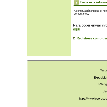
Envíe esta inform
A continuación indique el no
comentarios.
Para poder envíar inf
aquí
Regístrese como us
Teso
Exposicio
c/Sang
Ja
https://www.tesorosd