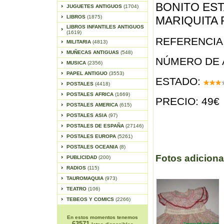
BONITO EST
JUGUETES ANTIGUOS
(1704)
LIBROS
(1875)
MARIQUITA 
LIBROS INFANTILES ANTIGUOS
(1619)
REFERENCIA 
MILITARIA
(4813)
MUÑECAS ANTIGUAS
(548)
NÚMERO DE 
MUSICA
(2356)
PAPEL ANTIGUO
(3553)
ESTADO:
POSTALES
(4418)
POSTALES AFRICA
(1669)
PRECIO: 49€
POSTALES AMERICA
(615)
POSTALES ASIA
(97)
POSTALES DE ESPAÑA
(27146)
POSTALES EUROPA
(5261)
POSTALES OCEANIA
(8)
Fotos adiciona
PUBLICIDAD
(200)
RADIOS
(115)
TAUROMAQUIA
(973)
TEATRO
(106)
TEBEOS Y COMICS
(2266)
En estos momentos tenemos
63571