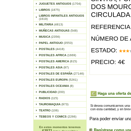
JUGUETES ANTIGUOS
(1704)
DOS MOUROS
LIBROS
(1875)
CIRCULADA
LIBROS INFANTILES ANTIGUOS
(1619)
MILITARIA
(4813)
REFERENCIA 
MUÑECAS ANTIGUAS
(548)
MUSICA
(2356)
NÚMERO DE 
PAPEL ANTIGUO
(3553)
ESTADO:
POSTALES
(4418)
POSTALES AFRICA
(1669)
PRECIO: 4€
POSTALES AMERICA
(615)
POSTALES ASIA
(97)
POSTALES DE ESPAÑA
(27146)
POSTALES EUROPA
(5261)
POSTALES OCEANIA
(8)
PUBLICIDAD
(200)
Haga una oferta de
RADIOS
(115)
TAUROMAQUIA
(973)
Si desea comunicarnos una of
con esta cantidad, y en bre
TEATRO
(106)
TEBEOS Y COMICS
(2266)
Para poder envíar una
En estos momentos tenemos
Regístrese como us
63571