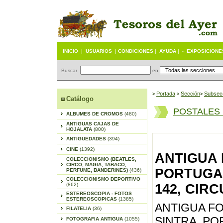
INICIO
|
USUARIOS
|
CONDICIONES
|
AYUDA
|
« EXPOSICIONE
Buscar
en
Portada
S
ección
Subsec
>
>
>
Catálogo
POSTALES
ALBUMES DE CROMOS
(480)
ANTIGUAS CAJAS DE
HOJALATA
(800)
ANTIGUEDADES
(394)
CINE
(1392)
ANTIGUA 
COLECCIONISMO (BEATLES,
CIRCO, MAGIA, TABACO,
PORTUGAL
PERFUME, BANDERINES)
(436)
COLECCIONISMO DEPORTIVO
(862)
142, CIR
ESTEREOSCOPIA - FOTOS
ESTEREOSCOPICAS
(1385)
ANTIGUA F
FILATELIA
(36)
SINTRA, PO
FOTOGRAFIA ANTIGUA
(1055)