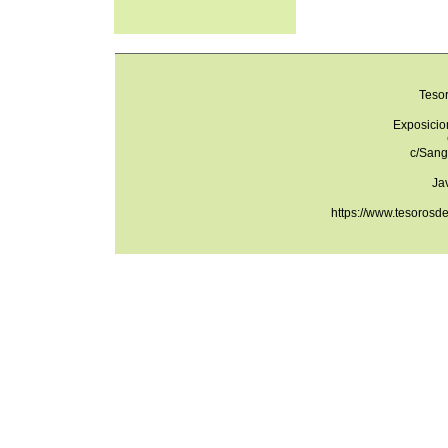
Teso
Exposicio
c/Sang
Ja
https://www.tesorosd