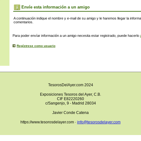
s
Envíe esta información a un amigo
A continuación indique el nombre y e-mail de su amigo y le haremos llegar la inform
comentarios.
Para poder envíar información a un amigo necesita estar registrado, puede hacerlo
Regístrese como usuario
TesorosDelAyer.com 2024
Exposiciones Tesoros del Ayer, C.B.
CIF E82220260
c/Sangenjo, 9 - Madrid 28034
Javier Conde Catena
https://www.tesorosdelayer.com ·
info@tesorosdelayer.com