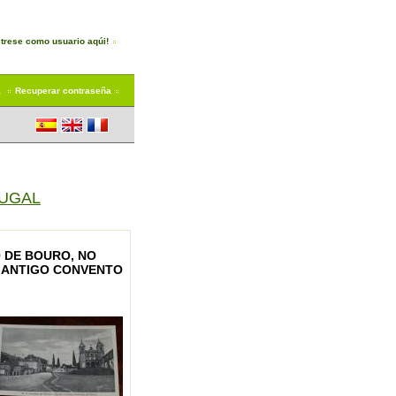
trese como usuario aqúi!
a
Recuperar contraseña
TUGAL
O DE BOURO, NO
E ANTIGO CONVENTO