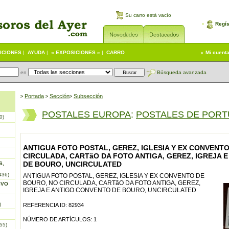
Su carro está vacío
Regís
ICIONES
|
AYUDA
|
« EXPOSICIONES »
|
CARRO
Mi cuent
en
Búsqueda avanzada
Portada
S
ección
Subsección
>
>
>
POSTALES EUROPA
:
POSTALES DE POR
0)
ANTIGUA FOTO POSTAL, GEREZ, IGLESIA Y EX CONVENT
CIRCULADA, CARTãO DA FOTO ANTIGA, GEREZ, IGREJA 
DE BOURO, UNCIRCULATED
S,
436)
ANTIGUA FOTO POSTAL, GEREZ, IGLESIA Y EX CONVENTO DE
BOURO, NO CIRCULADA, CARTãO DA FOTO ANTIGA, GEREZ,
IVO
IGREJA E ANTIGO CONVENTO DE BOURO, UNCIRCULATED
)
REFERENCIA ID: 82934
NÚMERO DE ARTÍCULOS: 1
55)