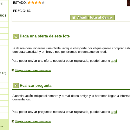
ESTADO:
04)
PRECIO: 8€
GUOS
Haga una oferta de este lote
Si desea comunicarnos una oferta, indique el importe por el que quiere comprar este
con esta cantidad, y en breve nos pondremos en contacto co n ud.
Para poder envíar una oferta necesita estar registrado, puede hacerlo
aquí
Regístrese como usuario
146)
Realizar pregunta
A continuación indique el nombre y e-mail de su amigo y le haremos llegar la inform
comentarios.
Para poder envíar preguntas necesita estar registrado, puede hacerlo
aquí
Regístrese como usuario
os