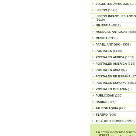
JUGUETES ANTIGUOS
(17
LIBROS
(1875)
LIBROS INFANTILES ANTI
(1619)
MILITARIA
(4813)
MUÑECAS ANTIGUAS
(548)
MUSICA
(2356)
PAPEL ANTIGUO
(3553)
POSTALES
(4418)
POSTALES AFRICA
(1669)
POSTALES AMERICA
(615)
POSTALES ASIA
(97)
POSTALES DE ESPAÑA
(27
POSTALES EUROPA
(5261)
POSTALES OCEANIA
(8)
PUBLICIDAD
(200)
RADIOS
(115)
TAUROMAQUIA
(973)
TEATRO
(106)
TEBEOS Y COMICS
(2266)
En estos momentos tenem
63571