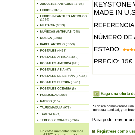
KEYSTONE 
JUGUETES ANTIGUOS
(1704)
LIBROS
(1875)
MADE IN U.S
LIBROS INFANTILES ANTIGUOS
(1619)
REFERENCIA 
MILITARIA
(4813)
MUÑECAS ANTIGUAS
(548)
NÚMERO DE 
MUSICA
(2356)
PAPEL ANTIGUO
(3553)
ESTADO:
POSTALES
(4418)
POSTALES AFRICA
(1669)
PRECIO: 15€
POSTALES AMERICA
(615)
POSTALES ASIA
(97)
POSTALES DE ESPAÑA
(27146)
POSTALES EUROPA
(5261)
POSTALES OCEANIA
(8)
Haga una oferta de
PUBLICIDAD
(200)
RADIOS
(115)
Si desea comunicarnos una of
TAUROMAQUIA
(973)
con esta cantidad, y en bre
TEATRO
(106)
Para poder envíar una
TEBEOS Y COMICS
(2266)
Regístrese como us
En estos momentos tenemos
63571