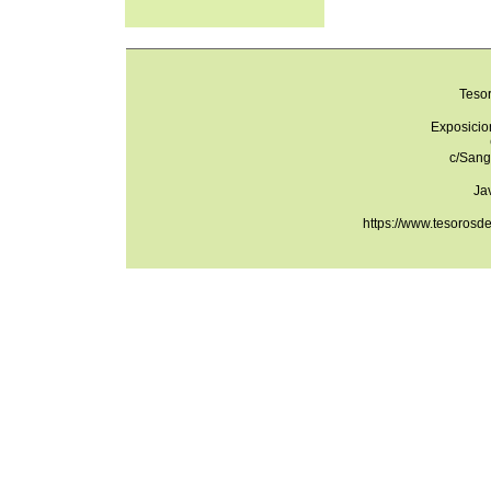
Teso
Exposicio
c/Sang
Ja
https://www.tesorosd