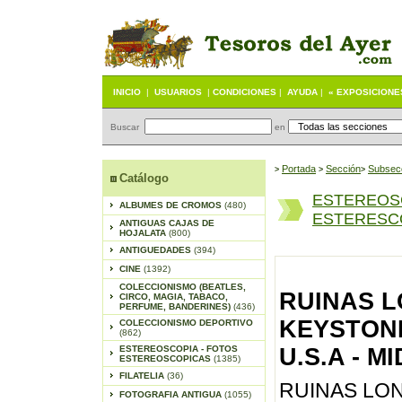
INICIO
|
USUARIOS
|
CONDICIONES
|
AYUDA
|
« EXPOSICIONE
Buscar
en
Portada
S
ección
Subsec
>
>
>
Catálogo
ESTEREOS
ALBUMES DE CROMOS
(480)
ESTERESCO
ANTIGUAS CAJAS DE
HOJALATA
(800)
ANTIGUEDADES
(394)
CINE
(1392)
COLECCIONISMO (BEATLES,
RUINAS L
CIRCO, MAGIA, TABACO,
PERFUME, BANDERINES)
(436)
KEYSTONE
COLECCIONISMO DEPORTIVO
(862)
ESTEREOSCOPIA - FOTOS
U.S.A - M
ESTEREOSCOPICAS
(1385)
FILATELIA
(36)
RUINAS LON
FOTOGRAFIA ANTIGUA
(1055)