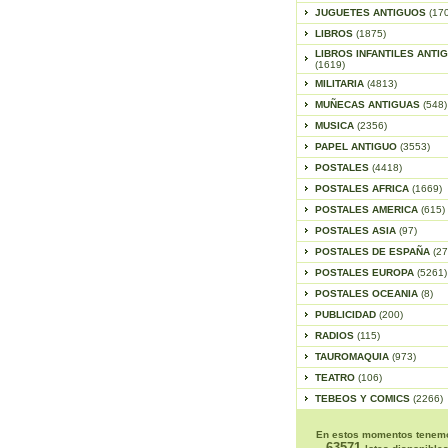
JUGUETES ANTIGUOS
(17
LIBROS
(1875)
LIBROS INFANTILES ANTI
(1619)
MILITARIA
(4813)
MUÑECAS ANTIGUAS
(548)
MUSICA
(2356)
PAPEL ANTIGUO
(3553)
POSTALES
(4418)
POSTALES AFRICA
(1669)
POSTALES AMERICA
(615)
POSTALES ASIA
(97)
POSTALES DE ESPAÑA
(27
POSTALES EUROPA
(5261)
POSTALES OCEANIA
(8)
PUBLICIDAD
(200)
RADIOS
(115)
TAUROMAQUIA
(973)
TEATRO
(106)
TEBEOS Y COMICS
(2266)
En estos momentos tenem
63571