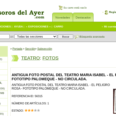
Su carro está vacío
Regís
ICIONES
|
AYUDA
|
« EXPOSICIONES »
|
CARRO
Mi cuent
en
Búsqueda avanzada
Portada
S
ección
Subsección
>
>
>
TEATRO
:
FOTOS
0)
ANTIGUA FOTO POSTAL DEL TEATRO MARIA ISABEL - EL 
FOTOTIPO PALOMEQUE - NO CIRCULADA.
S,
ANTIGUA FOTO POSTAL DEL TEATRO MARIA ISABEL - EL PELIGRO
ROSA - FOTOTIPO PALOMEQUE - NO CIRCULADA.
436)
IVO
REFERENCIA ID: 56315
NÚMERO DE ARTÍCULOS: 1
)
ESTADO:
55)