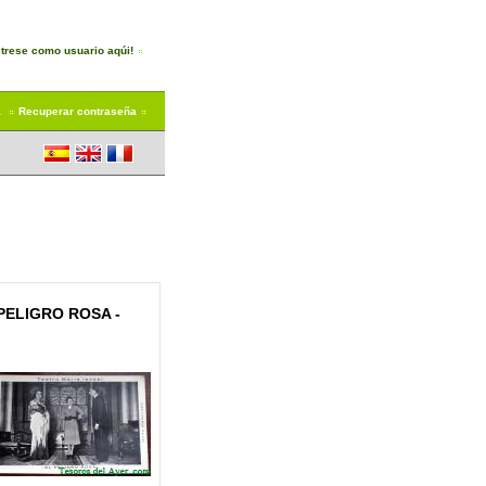
trese como usuario aqúi!
a
Recuperar contraseña
PELIGRO ROSA -