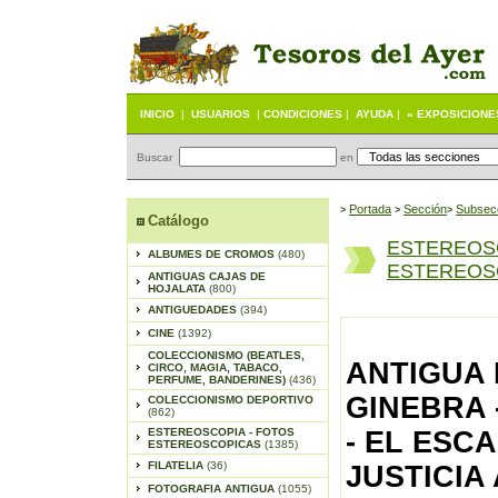
INICIO
|
USUARIOS
|
CONDICIONES
|
AYUDA
|
« EXPOSICIONE
Buscar
en
Portada
S
ección
Subsec
>
>
>
Catálogo
ESTEREOS
ALBUMES DE CROMOS
(480)
ESTEREOSC
ANTIGUAS CAJAS DE
HOJALATA
(800)
ANTIGUEDADES
(394)
CINE
(1392)
COLECCIONISMO (BEATLES,
ANTIGUA
CIRCO, MAGIA, TABACO,
PERFUME, BANDERINES)
(436)
GINEBRA -
COLECCIONISMO DEPORTIVO
(862)
ESTEREOSCOPIA - FOTOS
- EL ESC
ESTEREOSCOPICAS
(1385)
FILATELIA
(36)
JUSTICIA
FOTOGRAFIA ANTIGUA
(1055)