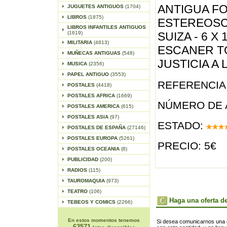
ANTIGUA F
JUGUETES ANTIGUOS
(1704)
LIBROS
(1875)
ESTEREOSC
LIBROS INFANTILES ANTIGUOS
(1619)
SUIZA - 6 X 
MILITARIA
(4813)
ESCANER T
MUÑECAS ANTIGUAS
(548)
JUSTICIA A
MUSICA
(2356)
PAPEL ANTIGUO
(3553)
REFERENCIA 
POSTALES
(4418)
POSTALES AFRICA
(1669)
NÚMERO DE 
POSTALES AMERICA
(615)
POSTALES ASIA
(97)
ESTADO:
POSTALES DE ESPAÑA
(27146)
POSTALES EUROPA
(5261)
PRECIO: 5€
POSTALES OCEANIA
(8)
PUBLICIDAD
(200)
RADIOS
(115)
TAUROMAQUIA
(973)
TEATRO
(106)
Haga una oferta de
TEBEOS Y COMICS
(2266)
En estos momentos tenemos
Si desea comunicarnos una of
63571