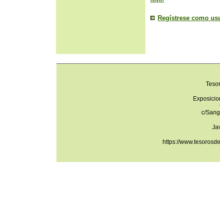
Regístrese como us
Teso
Exposicio
c/Sang
Ja
https://www.tesorosd