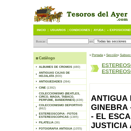
INICIO
|
USUARIOS
|
CONDICIONES
|
AYUDA
|
« EXPOSICIONE
Buscar
en
Portada
S
ección
Subsec
>
>
>
Catálogo
ESTEREOS
ALBUMES DE CROMOS
(480)
ESTEREOSC
ANTIGUAS CAJAS DE
HOJALATA
(800)
ANTIGUEDADES
(394)
CINE
(1392)
COLECCIONISMO (BEATLES,
ANTIGUA
CIRCO, MAGIA, TABACO,
PERFUME, BANDERINES)
(436)
GINEBRA -
COLECCIONISMO DEPORTIVO
(862)
ESTEREOSCOPIA - FOTOS
- EL ESC
ESTEREOSCOPICAS
(1385)
FILATELIA
(36)
JUSTICIA
FOTOGRAFIA ANTIGUA
(1055)