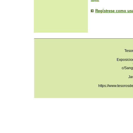
Regístrese como us
Teso
Exposicio
c/Sang
Ja
https://www.tesorosd