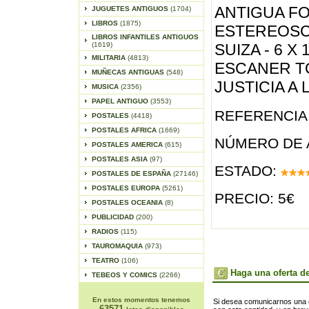
ANTIGUA F
JUGUETES ANTIGUOS
(1704)
LIBROS
(1875)
ESTEREOSC
LIBROS INFANTILES ANTIGUOS
(1619)
SUIZA - 6 X 
MILITARIA
(4813)
ESCANER T
MUÑECAS ANTIGUAS
(548)
JUSTICIA A
MUSICA
(2356)
PAPEL ANTIGUO
(3553)
REFERENCIA 
POSTALES
(4418)
POSTALES AFRICA
(1669)
NÚMERO DE 
POSTALES AMERICA
(615)
POSTALES ASIA
(97)
ESTADO:
POSTALES DE ESPAÑA
(27146)
POSTALES EUROPA
(5261)
PRECIO: 5€
POSTALES OCEANIA
(8)
PUBLICIDAD
(200)
RADIOS
(115)
TAUROMAQUIA
(973)
TEATRO
(106)
Haga una oferta de
TEBEOS Y COMICS
(2266)
En estos momentos tenemos
Si desea comunicarnos una of
63571