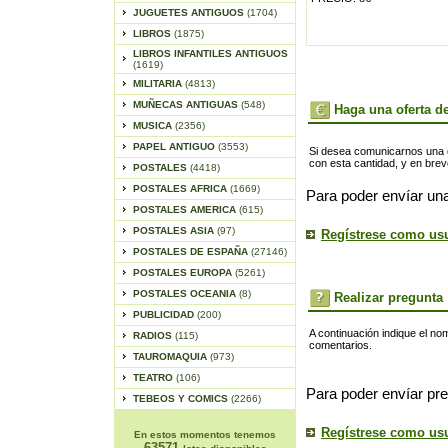
JUGUETES ANTIGUOS
(1704)
LIBROS
(1875)
LIBROS INFANTILES ANTIGUOS
(1619)
MILITARIA
(4813)
MUÑECAS ANTIGUAS
(548)
Haga una oferta de
MUSICA
(2356)
PAPEL ANTIGUO
(3553)
Si desea comunicarnos una of
con esta cantidad, y en bre
POSTALES
(4418)
POSTALES AFRICA
(1669)
Para poder envíar una
POSTALES AMERICA
(615)
POSTALES ASIA
(97)
Regístrese como us
POSTALES DE ESPAÑA
(27146)
POSTALES EUROPA
(5261)
POSTALES OCEANIA
(8)
Realizar pregunta
PUBLICIDAD
(200)
A continuación indique el no
RADIOS
(115)
comentarios.
TAUROMAQUIA
(973)
TEATRO
(106)
Para poder envíar pre
TEBEOS Y COMICS
(2266)
Regístrese como us
En estos momentos tenemos
63571