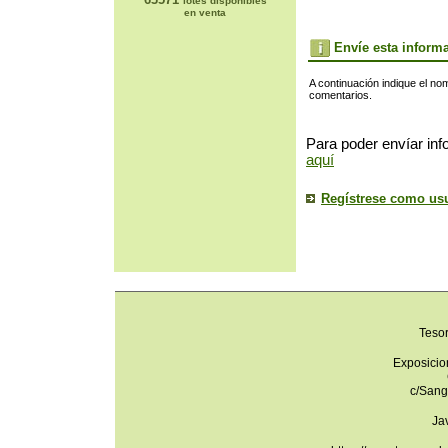
lotes disponibles
en venta
Envíe esta inform
A continuación indique el no
comentarios.
Para poder envíar inf
aquí
Regístrese como us
Teso
Exposicio
c/Sang
Ja