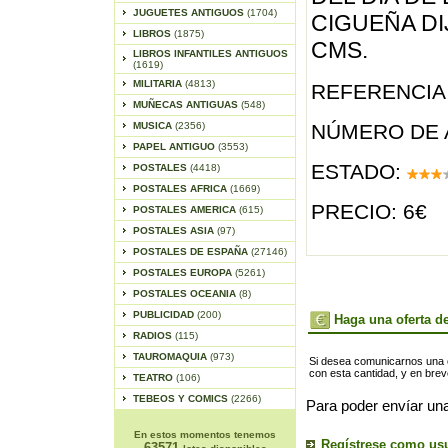
JUGUETES ANTIGUOS
(1704)
CIGUEÑA DIJ
LIBROS
(1875)
CMS.
LIBROS INFANTILES ANTIGUOS
(1619)
MILITARIA
(4813)
REFERENCIA 
MUÑECAS ANTIGUAS
(548)
MUSICA
(2356)
NÚMERO DE 
PAPEL ANTIGUO
(3553)
ESTADO:
POSTALES
(4418)
POSTALES AFRICA
(1669)
PRECIO: 6€
POSTALES AMERICA
(615)
POSTALES ASIA
(97)
POSTALES DE ESPAÑA
(27146)
POSTALES EUROPA
(5261)
POSTALES OCEANIA
(8)
PUBLICIDAD
(200)
Haga una oferta de
RADIOS
(115)
TAUROMAQUIA
(973)
Si desea comunicarnos una of
con esta cantidad, y en bre
TEATRO
(106)
TEBEOS Y COMICS
(2266)
Para poder envíar una
En estos momentos tenemos
Regístrese como us
63571