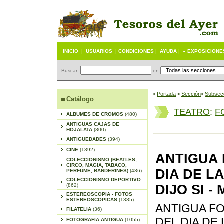
INICIO
|
USUARIOS
|
CONDICIONES
|
AYUDA
|
« EXPOSICIONE
Buscar
en
Portada
S
ección
Subsec
>
>
>
Catálogo
TEATRO
:
F
ALBUMES DE CROMOS
(480)
ANTIGUAS CAJAS DE
HOJALATA
(800)
ANTIGUEDADES
(394)
CINE
(1392)
ANTIGUA 
COLECCIONISMO (BEATLES,
CIRCO, MAGIA, TABACO,
DIA DE L
PERFUME, BANDERINES)
(436)
COLECCIONISMO DEPORTIVO
(862)
DIJO SI -
ESTEREOSCOPIA - FOTOS
ESTEREOSCOPICAS
(1385)
ANTIGUA F
FILATELIA
(36)
DEL DIA DE
FOTOGRAFIA ANTIGUA
(1055)