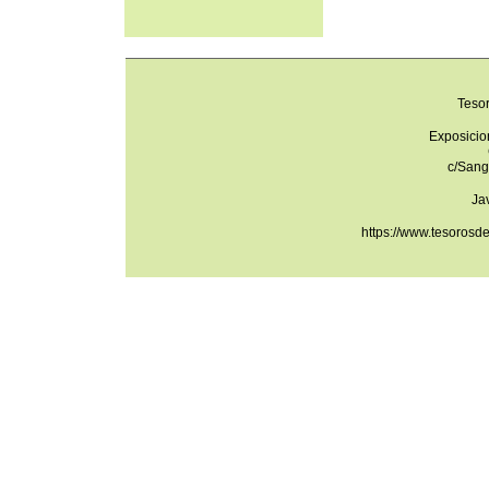
Teso
Exposicio
c/Sang
Ja
https://www.tesorosd