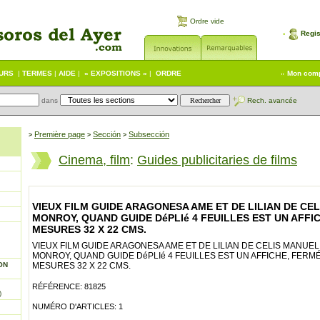
Ordre vide
Regis
EURS
|
TERMES
|
AIDE
|
« EXPOSITIONS »
|
ORDRE
Mon com
dans
Rech. avancée
Première page
Sección
Subsección
>
>
>
Cinema, film
:
Guides publicitaries de films
VIEUX FILM GUIDE ARAGONESA AME ET DE LILIAN DE CE
MONROY, QUAND GUIDE DéPLIé 4 FEUILLES EST UN AFFI
MESURES 32 X 22 CMS.
VIEUX FILM GUIDE ARAGONESA AME ET DE LILIAN DE CELIS MANUEL
MONROY, QUAND GUIDE DéPLIé 4 FEUILLES EST UN AFFICHE, FERM
ON
MESURES 32 X 22 CMS.
RÉFÉRENCE: 81825
)
NUMÉRO D'ARTICLES: 1