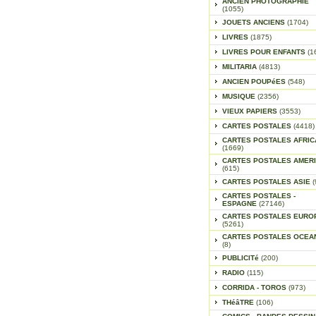
ANCIEN PHOTOGRAPHIE
(1055)
JOUETS ANCIENS
(1704)
LIVRES
(1875)
LIVRES POUR ENFANTS
(1
MILITARIA
(4813)
ANCIEN POUPéES
(548)
MUSIQUE
(2356)
VIEUX PAPIERS
(3553)
CARTES POSTALES
(4418)
CARTES POSTALES AFRIC
(1669)
CARTES POSTALES AMER
(615)
CARTES POSTALES ASIE
(
CARTES POSTALES -
ESPAGNE
(27146)
CARTES POSTALES EURO
(5261)
CARTES POSTALES OCEA
(8)
PUBLICITé
(200)
RADIO
(115)
CORRIDA - TOROS
(973)
THéâTRE
(106)