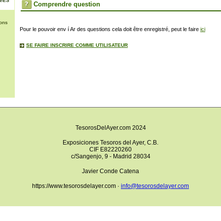
NéES
Comprendre question
ons
Pour le pouvoir env í Ar des questions cela doit être enregistré, peut le faire
ici
SE FAIRE INSCRIRE COMME UTILISATEUR
TesorosDelAyer.com 2024
Exposiciones Tesoros del Ayer, C.B.
CIF E82220260
c/Sangenjo, 9 - Madrid 28034
Javier Conde Catena
https://www.tesorosdelayer.com ·
info@tesorosdelayer.com