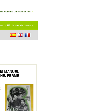
tre comme utilisateur ici!
pte
Ré. le mot de passe
LIS MANUEL
CHE, FERMÉ
É