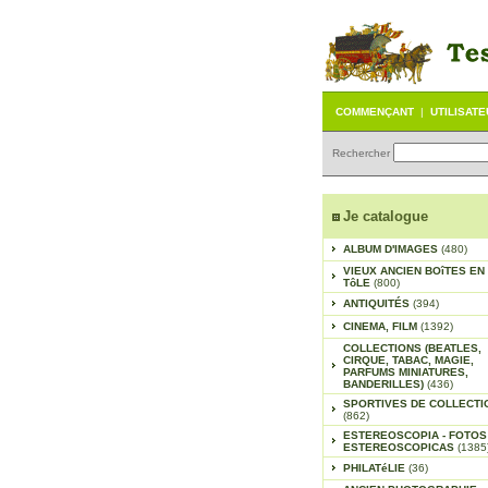
COMMENÇANT
|
UTILISAT
Rechercher
Je catalogue
ALBUM D'IMAGES
(480)
VIEUX ANCIEN BOîTES EN
TôLE
(800)
ANTIQUITÉS
(394)
CINEMA, FILM
(1392)
COLLECTIONS (BEATLES,
CIRQUE, TABAC, MAGIE,
PARFUMS MINIATURES,
BANDERILLES)
(436)
SPORTIVES DE COLLECTI
(862)
ESTEREOSCOPIA - FOTOS
ESTEREOSCOPICAS
(1385
PHILATéLIE
(36)