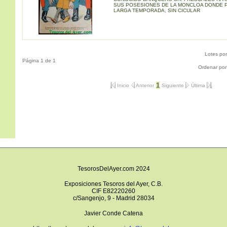
SUS POSESIONES DE LA MONCLOA DONDE 
LARGA TEMPORADA, SIN CICULAR
Lotes po
Página 1 de 1
Ordenar por
1
Inicio
Anterior
Siguiente
Última
TesorosDelAyer.com 2024
Exposiciones Tesoros del Ayer, C.B.
CIF E82220260
c/Sangenjo, 9 - Madrid 28034
Javier Conde Catena