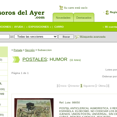
Su carro está vacío
Regís
ICIONES
|
AYUDA
|
« EXPOSICIONES »
|
CARRO
Mi cuent
en
Búsqueda avanzada
P
S
ección
Subseccion
>
ortada
>
>
POSTALES
: HUMOR
0)
(11 lotes)
Lotes po
Página 1 de 1
Ordenar por
S,
1
Inicio
Anterior
Siguiente
Última
436)
IVO
Ref. Lote: 98650
)
POSTAL ANTICLERICAL HUMORISTICA, II RE
ESPAÑOLA, ELDECIMO, NO CODICIAR LOS 
AJENOS, UNION POSTAL UNIVERSAL, SIN C
55)
CURAS, MONJES Y MONJAS. MUY RARA.