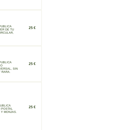
PUBLICA
25 €
ER DE TU
CIRCULAR,
PUBLICA
25 €
SO
VERSAL, SIN
Y RARA.
PUBLICA
25 €
N POSTAL
 Y MONJAS.