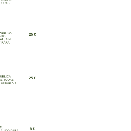
 CURAS,
PUBLICA
25 €
ANTO
AL, SIN
Y RARA.
PUBLICA
25 €
RE TODAS
 CIRCULAR,
EL
8 €
ALIDO PARA