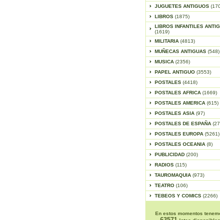
JUGUETES ANTIGUOS
(17
LIBROS
(1875)
LIBROS INFANTILES ANTI
(1619)
MILITARIA
(4813)
MUÑECAS ANTIGUAS
(548)
MUSICA
(2356)
PAPEL ANTIGUO
(3553)
POSTALES
(4418)
POSTALES AFRICA
(1669)
POSTALES AMERICA
(615)
POSTALES ASIA
(97)
POSTALES DE ESPAÑA
(27
POSTALES EUROPA
(5261)
POSTALES OCEANIA
(8)
PUBLICIDAD
(200)
RADIOS
(115)
TAUROMAQUIA
(973)
TEATRO
(106)
TEBEOS Y COMICS
(2266)
En estos momentos tenem
63571