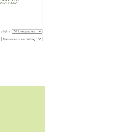
PASARA UNA
r página:
: