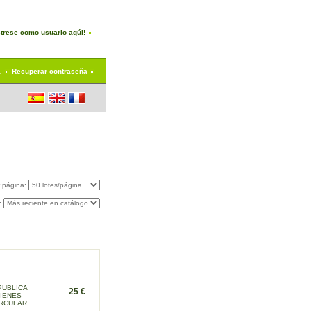
trese como usuario aqúi!
a
Recuperar contraseña
r página:
:
PUBLICA
25 €
BIENES
IRCULAR,