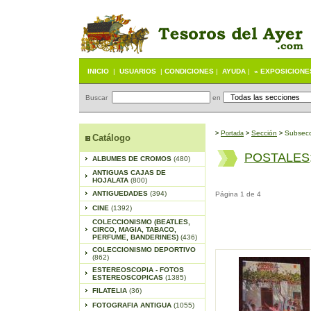
INICIO
|
USUARIOS
|
CONDICIONES
|
AYUDA
|
« EXPOSICIONE
Buscar
en
P
S
ección
Subsecc
>
ortada
>
>
Catálogo
POSTALES
ALBUMES DE CROMOS
(480)
ANTIGUAS CAJAS DE
HOJALATA
(800)
ANTIGUEDADES
(394)
Página 1 de 4
CINE
(1392)
COLECCIONISMO (BEATLES,
CIRCO, MAGIA, TABACO,
PERFUME, BANDERINES)
(436)
COLECCIONISMO DEPORTIVO
(862)
ESTEREOSCOPIA - FOTOS
ESTEREOSCOPICAS
(1385)
FILATELIA
(36)
FOTOGRAFIA ANTIGUA
(1055)