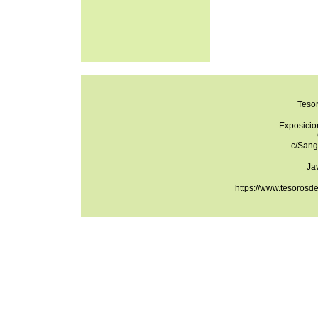
Teso
Exposicio
c/Sang
Ja
https://www.tesorosd