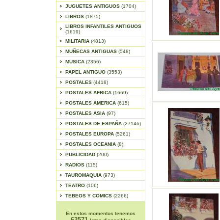
JUGUETES ANTIGUOS
(1704)
LIBROS
(1875)
LIBROS INFANTILES ANTIGUOS
(1619)
MILITARIA
(4813)
MUÑECAS ANTIGUAS
(548)
MUSICA
(2356)
PAPEL ANTIGUO
(3553)
POSTALES
(4418)
POSTALES AFRICA
(1669)
POSTALES AMERICA
(615)
POSTALES ASIA
(97)
POSTALES DE ESPAÑA
(27146)
POSTALES EUROPA
(5261)
POSTALES OCEANIA
(8)
PUBLICIDAD
(200)
RADIOS
(115)
TAUROMAQUIA
(973)
TEATRO
(106)
TEBEOS Y COMICS
(2266)
En estos momentos tenemos
63571