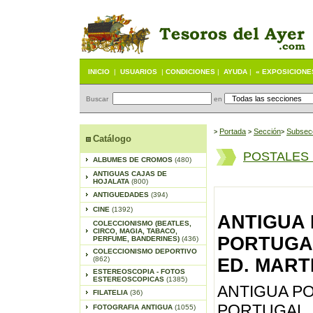
INICIO
|
USUARIOS
|
CONDICIONES
|
AYUDA
|
« EXPOSICIONE
Buscar
en
Portada
S
ección
Subsec
>
>
>
Catálogo
POSTALES
ALBUMES DE CROMOS
(480)
ANTIGUAS CAJAS DE
HOJALATA
(800)
ANTIGUEDADES
(394)
CINE
(1392)
ANTIGUA 
COLECCIONISMO (BEATLES,
CIRCO, MAGIA, TABACO,
PORTUGAL
PERFUME, BANDERINES)
(436)
COLECCIONISMO DEPORTIVO
(862)
ED. MART
ESTEREOSCOPIA - FOTOS
ESTEREOSCOPICAS
(1385)
ANTIGUA PO
FILATELIA
(36)
PORTUGAL, 
FOTOGRAFIA ANTIGUA
(1055)