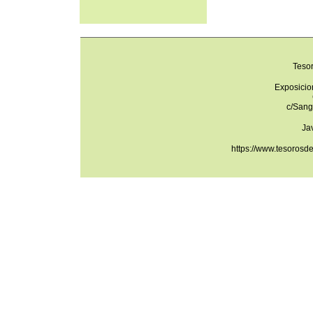
Teso
Exposicio
c/Sang
Ja
https://www.tesorosd