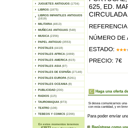
JUGUETES ANTIGUOS
(1704)
625, ED. MA
LIBROS
(1875)
CIRCULADA
LIBROS INFANTILES ANTIGUOS
(1619)
MILITARIA
(4813)
REFERENCIA 
MUÑECAS ANTIGUAS
(548)
MUSICA
(2356)
NÚMERO DE 
PAPEL ANTIGUO
(3553)
ESTADO:
POSTALES
(4418)
POSTALES AFRICA
(1669)
PRECIO: 7€
POSTALES AMERICA
(615)
POSTALES ASIA
(97)
POSTALES DE ESPAÑA
(27146)
POSTALES EUROPA
(5261)
POSTALES OCEANIA
(8)
PUBLICIDAD
(200)
Haga una oferta de
RADIOS
(115)
TAUROMAQUIA
(973)
Si desea comunicarnos una of
con esta cantidad, y en bre
TEATRO
(106)
TEBEOS Y COMICS
(2266)
Para poder envíar una
En estos momentos tenemos
Regístrese como us
63571