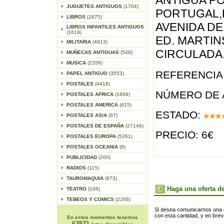
ANTIGUA PO
JUGUETES ANTIGUOS
(1704)
PORTUGAL,
LIBROS
(1875)
AVENIDA DE 
LIBROS INFANTILES ANTIGUOS
(1619)
ED. MARTINS
MILITARIA
(4813)
CIRCULADA
MUÑECAS ANTIGUAS
(548)
MUSICA
(2356)
REFERENCIA 
PAPEL ANTIGUO
(3553)
POSTALES
(4418)
NÚMERO DE 
POSTALES AFRICA
(1669)
POSTALES AMERICA
(615)
ESTADO:
POSTALES ASIA
(97)
POSTALES DE ESPAÑA
(27146)
PRECIO: 6€
POSTALES EUROPA
(5261)
POSTALES OCEANIA
(8)
PUBLICIDAD
(200)
RADIOS
(115)
TAUROMAQUIA
(973)
Haga una oferta de
TEATRO
(106)
TEBEOS Y COMICS
(2266)
Si desea comunicarnos una of
con esta cantidad, y en bre
En estos momentos tenemos
63571