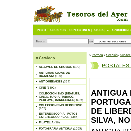
INICIO
|
USUARIOS
|
CONDICIONES
|
AYUDA
|
« EXPOSICIONE
Buscar
en
Portada
S
ección
Subsec
>
>
>
Catálogo
POSTALES
ALBUMES DE CROMOS
(480)
ANTIGUAS CAJAS DE
HOJALATA
(800)
ANTIGUEDADES
(394)
CINE
(1392)
ANTIGUA 
COLECCIONISMO (BEATLES,
CIRCO, MAGIA, TABACO,
PORTUGAL
PERFUME, BANDERINES)
(436)
COLECCIONISMO DEPORTIVO
(862)
DE LIBERD
ESTEREOSCOPIA - FOTOS
ESTEREOSCOPICAS
(1385)
SILVA, N
FILATELIA
(36)
FOTOGRAFIA ANTIGUA
(1055)