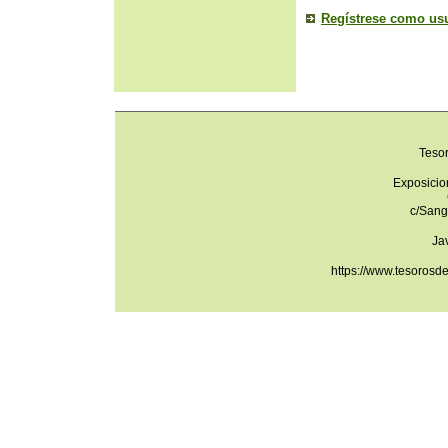
Regístrese como us
Teso
Exposicio
c/Sang
Ja
https://www.tesorosd