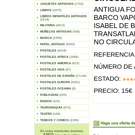
JUGUETES ANTIGUOS
(1704)
ANTIGUA F
LIBROS
(1875)
BARCO VAP
LIBROS INFANTILES ANTIGUOS
(1619)
ISABEL DE 
MILITARIA
(4813)
MUÑECAS ANTIGUAS
(548)
TRANSATLAN
MUSICA
(2356)
NO CIRCUL
PAPEL ANTIGUO
(3553)
POSTALES
(4418)
REFERENCIA 
POSTALES AFRICA
(1669)
POSTALES AMERICA
(615)
NÚMERO DE 
POSTALES ASIA
(97)
POSTALES DE ESPAÑA
(27146)
ESTADO:
POSTALES EUROPA
(5261)
POSTALES OCEANIA
(8)
PRECIO: 15€
PUBLICIDAD
(200)
RADIOS
(115)
TAUROMAQUIA
(973)
TEATRO
(106)
TEBEOS Y COMICS
(2266)
Haga una oferta de
En estos momentos tenemos
63571