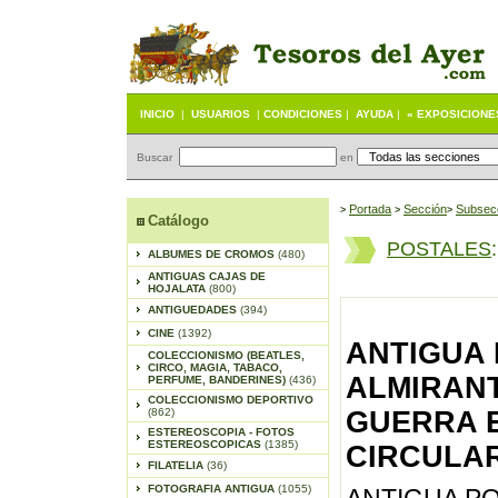
INICIO
|
USUARIOS
|
CONDICIONES
|
AYUDA
|
« EXPOSICIONE
Buscar
en
Portada
S
ección
Subsec
>
>
>
Catálogo
POSTALES
ALBUMES DE CROMOS
(480)
ANTIGUAS CAJAS DE
HOJALATA
(800)
ANTIGUEDADES
(394)
CINE
(1392)
ANTIGUA
COLECCIONISMO (BEATLES,
CIRCO, MAGIA, TABACO,
ALMIRANT
PERFUME, BANDERINES)
(436)
COLECCIONISMO DEPORTIVO
(862)
GUERRA E
ESTEREOSCOPIA - FOTOS
ESTEREOSCOPICAS
(1385)
CIRCULA
FILATELIA
(36)
FOTOGRAFIA ANTIGUA
(1055)