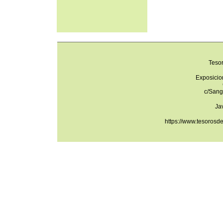
Teso
Exposicio
c/Sang
Ja
https://www.tesorosd