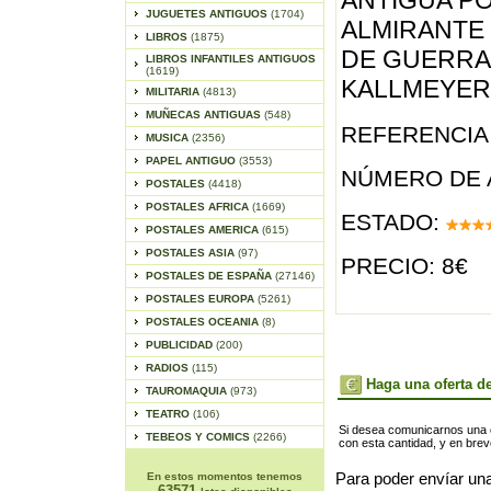
ANTIGUA P
JUGUETES ANTIGUOS
(1704)
ALMIRANTE
LIBROS
(1875)
DE GUERRA
LIBROS INFANTILES ANTIGUOS
(1619)
KALLMEYER,
MILITARIA
(4813)
MUÑECAS ANTIGUAS
(548)
REFERENCIA 
MUSICA
(2356)
PAPEL ANTIGUO
(3553)
NÚMERO DE 
POSTALES
(4418)
POSTALES AFRICA
(1669)
ESTADO:
POSTALES AMERICA
(615)
POSTALES ASIA
(97)
PRECIO: 8€
POSTALES DE ESPAÑA
(27146)
POSTALES EUROPA
(5261)
POSTALES OCEANIA
(8)
PUBLICIDAD
(200)
RADIOS
(115)
Haga una oferta de
TAUROMAQUIA
(973)
TEATRO
(106)
Si desea comunicarnos una of
TEBEOS Y COMICS
(2266)
con esta cantidad, y en bre
En estos momentos tenemos
Para poder envíar una
63571