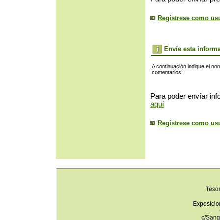
Regístrese como us
Envíe esta inform
A continuación indique el no
comentarios.
Para poder envíar inf
aquí
Regístrese como us
Teso
Exposicio
c/Sang