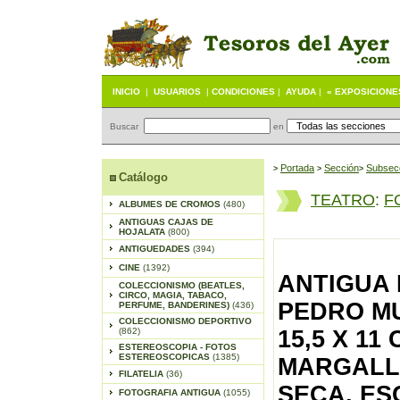
INICIO
|
USUARIOS
|
CONDICIONES
|
AYUDA
|
« EXPOSICIONE
Buscar
en
Portada
S
ección
Subsec
>
>
>
Catálogo
TEATRO
:
F
ALBUMES DE CROMOS
(480)
ANTIGUAS CAJAS DE
HOJALATA
(800)
ANTIGUEDADES
(394)
CINE
(1392)
ANTIGUA 
COLECCIONISMO (BEATLES,
CIRCO, MAGIA, TABACO,
PEDRO MU
PERFUME, BANDERINES)
(436)
COLECCIONISMO DEPORTIVO
(862)
15,5 X 11
ESTEREOSCOPIA - FOTOS
ESTEREOSCOPICAS
(1385)
MARGALL 
FILATELIA
(36)
SECA, ES
FOTOGRAFIA ANTIGUA
(1055)