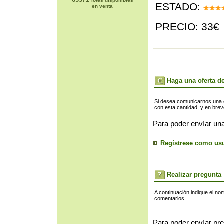
lotes disponibles
ESTADO:
en venta
PRECIO: 33€
Haga una oferta de
Si desea comunicarnos una of
con esta cantidad, y en bre
Para poder envíar una
Regístrese como us
Realizar pregunta
A continuación indique el no
comentarios.
Para poder envíar pre