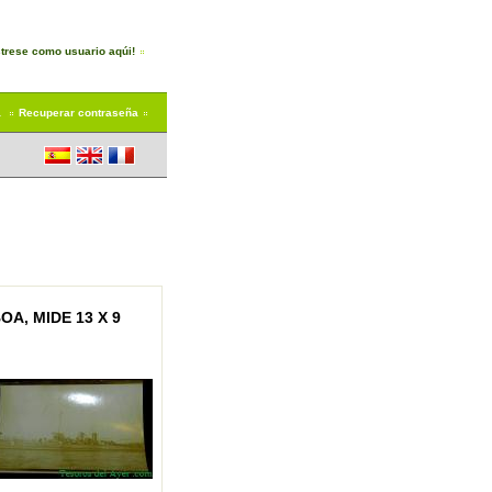
trese como usuario aqúi!
a
Recuperar contraseña
A, MIDE 13 X 9