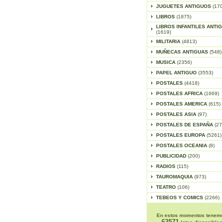
JUGUETES ANTIGUOS
(17
LIBROS
(1875)
LIBROS INFANTILES ANTI
(1619)
MILITARIA
(4813)
MUÑECAS ANTIGUAS
(548)
MUSICA
(2356)
PAPEL ANTIGUO
(3553)
POSTALES
(4418)
POSTALES AFRICA
(1669)
POSTALES AMERICA
(615)
POSTALES ASIA
(97)
POSTALES DE ESPAÑA
(27
POSTALES EUROPA
(5261)
POSTALES OCEANIA
(8)
PUBLICIDAD
(200)
RADIOS
(115)
TAUROMAQUIA
(973)
TEATRO
(106)
TEBEOS Y COMICS
(2266)
En estos momentos tenem
63571