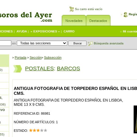
Su carro está vacío
Regís
ICIONES
|
AYUDA
|
« EXPOSICIONES »
|
CARRO
Mi cuent
en
Búsqueda avanzada
Portada
S
ección
Subsección
>
>
>
POSTALES
:
BARCOS
0)
ANTIGUA FOTOGRAFIA DE TORPEDERO ESPAÑOL EN LISBO
CMS.
S,
ANTIGUA FOTOGRAFIA DE TORPEDERO ESPAÑOL EN LISBOA,
MIDE 13 X 9 CMS.
436)
IVO
REFERENCIA ID: 86981
NÚMERO DE ARTÍCULOS: 1
)
ESTADO:
55)