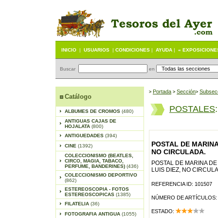
INICIO
|
USUARIOS
|
CONDICIONES
|
AYUDA
|
« EXPOSICIONE
Buscar
en
Portada
S
ección
Subsec
>
>
>
Catálogo
POSTALES
ALBUMES DE CROMOS
(480)
ANTIGUAS CAJAS DE
HOJALATA
(800)
ANTIGUEDADES
(394)
POSTAL DE MARINA
CINE
(1392)
NO CIRCULADA.
COLECCIONISMO (BEATLES,
CIRCO, MAGIA, TABACO,
POSTAL DE MARINA D
PERFUME, BANDERINES)
(436)
LUIS DIEZ, NO CIRCUL
COLECCIONISMO DEPORTIVO
(862)
REFERENCIA ID: 101507
ESTEREOSCOPIA - FOTOS
ESTEREOSCOPICAS
(1385)
NÚMERO DE ARTÍCULOS:
FILATELIA
(36)
ESTADO:
FOTOGRAFIA ANTIGUA
(1055)