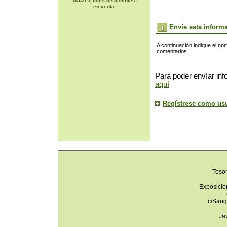
lotes disponibles
en venta
Envíe esta inform
A continuación indique el no
comentarios.
Para poder envíar inf
aquí
Regístrese como us
Teso
Exposicio
c/Sang
Ja