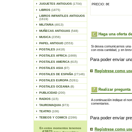
JUGUETES ANTIGUOS
(1704)
PRECIO: 8€
LIBROS
(1875)
LIBROS INFANTILES ANTIGUOS
(1619)
MILITARIA
(4813)
MUÑECAS ANTIGUAS
(548)
Haga una oferta de
MUSICA
(2356)
PAPEL ANTIGUO
(3553)
Si desea comunicarnos una of
POSTALES
(4418)
con esta cantidad, y en bre
POSTALES AFRICA
(1669)
Para poder envíar una
POSTALES AMERICA
(615)
POSTALES ASIA
(97)
Regístrese como us
POSTALES DE ESPAÑA
(27146)
POSTALES EUROPA
(5261)
POSTALES OCEANIA
(8)
Realizar pregunta
PUBLICIDAD
(200)
RADIOS
(115)
A continuación indique el no
comentarios.
TAUROMAQUIA
(973)
TEATRO
(106)
Para poder envíar pre
TEBEOS Y COMICS
(2266)
En estos momentos tenemos
Regístrese como us
63571