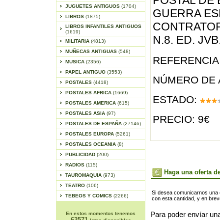
POSTAL DE 
JUGUETES ANTIGUOS
(1704)
GUERRA ES
LIBROS
(1875)
CONTRATOR
LIBROS INFANTILES ANTIGUOS
(1619)
N.8. ED. JV
MILITARIA
(4813)
MUÑECAS ANTIGUAS
(548)
REFERENCIA 
MUSICA
(2356)
PAPEL ANTIGUO
(3553)
NÚMERO DE 
POSTALES
(4418)
POSTALES AFRICA
(1669)
ESTADO:
POSTALES AMERICA
(615)
POSTALES ASIA
(97)
PRECIO: 9€
POSTALES DE ESPAÑA
(27146)
POSTALES EUROPA
(5261)
POSTALES OCEANIA
(8)
PUBLICIDAD
(200)
RADIOS
(115)
Haga una oferta de
TAUROMAQUIA
(973)
TEATRO
(106)
Si desea comunicarnos una of
TEBEOS Y COMICS
(2266)
con esta cantidad, y en bre
En estos momentos tenemos
Para poder envíar una
63571