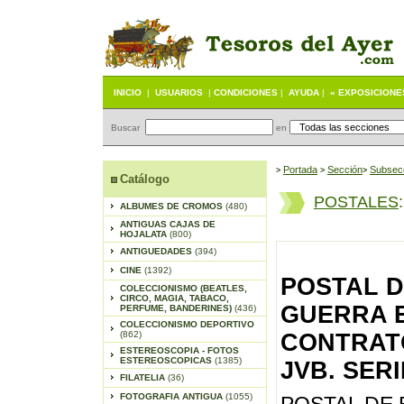
INICIO
|
USUARIOS
|
CONDICIONES
|
AYUDA
|
« EXPOSICIONE
Buscar
en
Portada
S
ección
Subsec
>
>
>
Catálogo
POSTALES
ALBUMES DE CROMOS
(480)
ANTIGUAS CAJAS DE
HOJALATA
(800)
ANTIGUEDADES
(394)
CINE
(1392)
POSTAL D
COLECCIONISMO (BEATLES,
CIRCO, MAGIA, TABACO,
GUERRA 
PERFUME, BANDERINES)
(436)
COLECCIONISMO DEPORTIVO
(862)
CONTRATO
ESTEREOSCOPIA - FOTOS
ESTEREOSCOPICAS
(1385)
JVB. SER
FILATELIA
(36)
FOTOGRAFIA ANTIGUA
(1055)