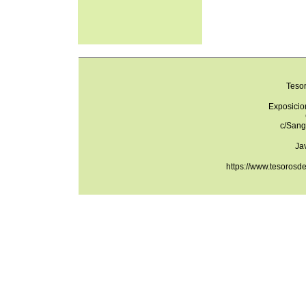
Teso
Exposicio
c/Sang
Ja
https://www.tesorosd