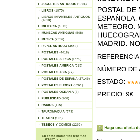
JUGUETES ANTIGUOS
(1704)
POSTAL DE
LIBROS
(1875)
ESPAÑOLA.
LIBROS INFANTILES ANTIGUOS
(1619)
METEORO. 
MILITARIA
(4813)
MUÑECAS ANTIGUAS
(548)
HUECOGRAB
MUSICA
(2356)
MADRID. NO
PAPEL ANTIGUO
(3553)
POSTALES
(4418)
REFERENCIA 
POSTALES AFRICA
(1669)
POSTALES AMERICA
(615)
NÚMERO DE 
POSTALES ASIA
(97)
POSTALES DE ESPAÑA
(27146)
ESTADO:
POSTALES EUROPA
(5261)
POSTALES OCEANIA
(8)
PRECIO: 9€
PUBLICIDAD
(200)
RADIOS
(115)
TAUROMAQUIA
(973)
TEATRO
(106)
TEBEOS Y COMICS
(2266)
Haga una oferta de
En estos momentos tenemos
63571