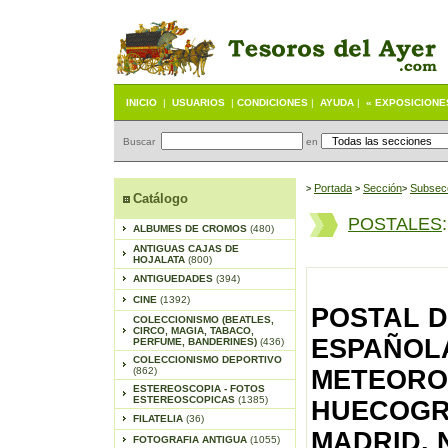
INICIO
|
USUARIOS
|
CONDICIONES
|
AYUDA
|
« EXPOSICIONE
Buscar
en
Portada
S
ección
Subsec
>
>
>
Catálogo
POSTALES
ALBUMES DE CROMOS
(480)
ANTIGUAS CAJAS DE
HOJALATA
(800)
ANTIGUEDADES
(394)
CINE
(1392)
POSTAL D
COLECCIONISMO (BEATLES,
CIRCO, MAGIA, TABACO,
ESPAÑOL
PERFUME, BANDERINES)
(436)
COLECCIONISMO DEPORTIVO
(862)
METEORO.
ESTEREOSCOPIA - FOTOS
ESTEREOSCOPICAS
(1385)
HUECOGR
FILATELIA
(36)
MADRID. 
FOTOGRAFIA ANTIGUA
(1055)