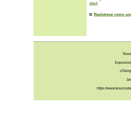
aquí
Regístrese como us
Teso
Exposicio
c/Sang
Ja
https://www.tesorosd