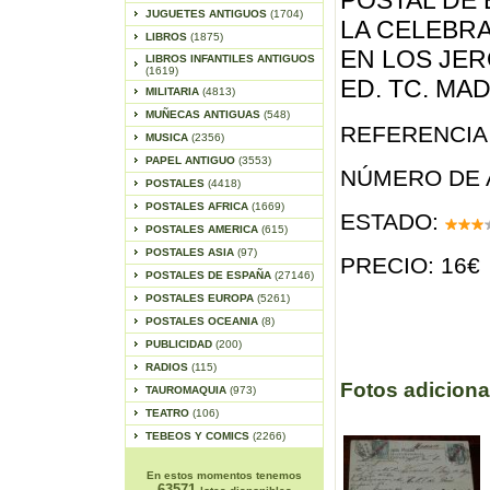
POSTAL DE 
JUGUETES ANTIGUOS
(1704)
LA CELEBR
LIBROS
(1875)
EN LOS JE
LIBROS INFANTILES ANTIGUOS
(1619)
ED. TC. MA
MILITARIA
(4813)
MUÑECAS ANTIGUAS
(548)
REFERENCIA 
MUSICA
(2356)
PAPEL ANTIGUO
(3553)
NÚMERO DE 
POSTALES
(4418)
POSTALES AFRICA
(1669)
ESTADO:
POSTALES AMERICA
(615)
POSTALES ASIA
(97)
PRECIO: 16€
POSTALES DE ESPAÑA
(27146)
POSTALES EUROPA
(5261)
POSTALES OCEANIA
(8)
PUBLICIDAD
(200)
RADIOS
(115)
Fotos adiciona
TAUROMAQUIA
(973)
TEATRO
(106)
TEBEOS Y COMICS
(2266)
En estos momentos tenemos
63571