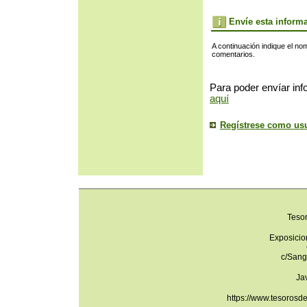
Envíe esta inform
A continuación indique el no
comentarios.
Para poder envíar inf
aquí
Regístrese como us
Teso
Exposicio
c/Sang
Ja
https://www.tesorosd