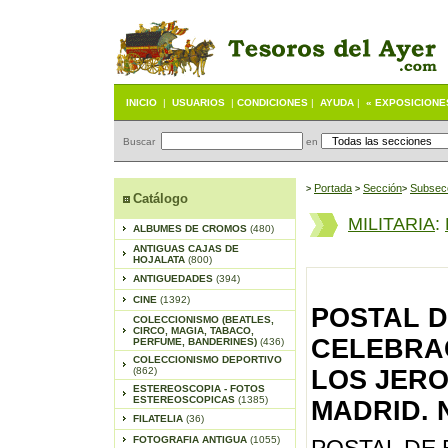
INICIO
|
USUARIOS
|
CONDICIONES
|
AYUDA
|
« EXPOSICIONE
Buscar
en
Portada
S
ección
Subsec
>
>
>
Catálogo
MILITARIA
:
ALBUMES DE CROMOS
(480)
ANTIGUAS CAJAS DE
HOJALATA
(800)
ANTIGUEDADES
(394)
CINE
(1392)
POSTAL D
COLECCIONISMO (BEATLES,
CIRCO, MAGIA, TABACO,
CELEBRAC
PERFUME, BANDERINES)
(436)
COLECCIONISMO DEPORTIVO
(862)
LOS JERO
ESTEREOSCOPIA - FOTOS
ESTEREOSCOPICAS
(1385)
MADRID. 
FILATELIA
(36)
FOTOGRAFIA ANTIGUA
(1055)