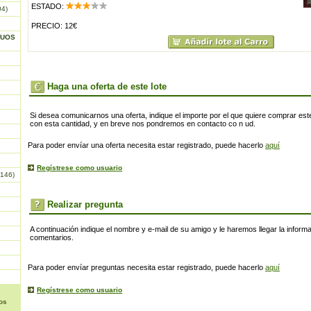
ESTADO:
04)
PRECIO: 12€
GUOS
Haga una oferta de este lote
Si desea comunicarnos una oferta, indique el importe por el que quiere comprar este
con esta cantidad, y en breve nos pondremos en contacto co n ud.
Para poder envíar una oferta necesita estar registrado, puede hacerlo
aquí
Regístrese como usuario
146)
Realizar pregunta
A continuación indique el nombre y e-mail de su amigo y le haremos llegar la inform
comentarios.
Para poder envíar preguntas necesita estar registrado, puede hacerlo
aquí
Regístrese como usuario
os