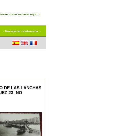
trese como usuario aqúi!
a
Recuperar contraseña
O DE LAS LANCHAS
EZ 23, NO