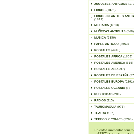
JUGUETES ANTIGUOS
(17
LIBROS
(1875)
LIBROS INFANTILES ANTI
(1619)
MILITARIA
(4813)
MUÑECAS ANTIGUAS
(548)
MUSICA
(2356)
PAPEL ANTIGUO
(3553)
POSTALES
(4418)
POSTALES AFRICA
(1669)
POSTALES AMERICA
(615)
POSTALES ASIA
(97)
POSTALES DE ESPAÑA
(27
POSTALES EUROPA
(5261)
POSTALES OCEANIA
(8)
PUBLICIDAD
(200)
RADIOS
(115)
TAUROMAQUIA
(973)
TEATRO
(106)
TEBEOS Y COMICS
(2266)
En estos momentos tenem
63571