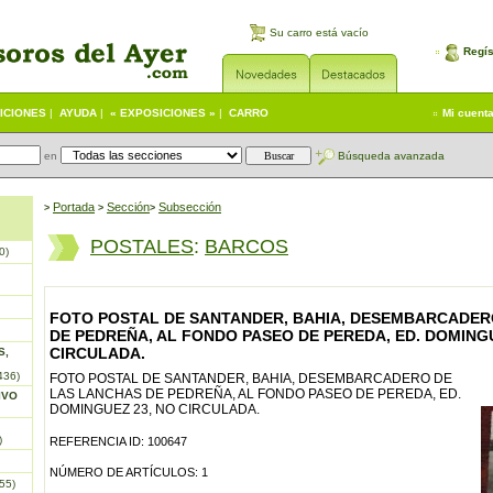
Su carro está vacío
Regís
ICIONES
|
AYUDA
|
« EXPOSICIONES »
|
CARRO
Mi cuent
en
Búsqueda avanzada
Portada
S
ección
Subsección
>
>
>
POSTALES
:
BARCOS
0)
FOTO POSTAL DE SANTANDER, BAHIA, DESEMBARCADER
DE PEDREÑA, AL FONDO PASEO DE PEREDA, ED. DOMINGU
CIRCULADA.
S,
436)
FOTO POSTAL DE SANTANDER, BAHIA, DESEMBARCADERO DE
LAS LANCHAS DE PEDREÑA, AL FONDO PASEO DE PEREDA, ED.
IVO
DOMINGUEZ 23, NO CIRCULADA.
)
REFERENCIA ID: 100647
NÚMERO DE ARTÍCULOS: 1
55)