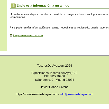
s
Envíe esta información a un amigo
A continuación indique el nombre y e-mail de su amigo y le haremos llegar la inform
comentarios.
Para poder envíar información a un amigo necesita estar registrado, puede hacerlo
Regístrese como usuario
TesorosDelAyer.com 2024
Exposiciones Tesoros del Ayer, C.B.
CIF E82220260
c/Sangenjo, 9 - Madrid 28034
Javier Conde Catena
https://www.tesorosdelayer.com ·
info@tesorosdelayer.com