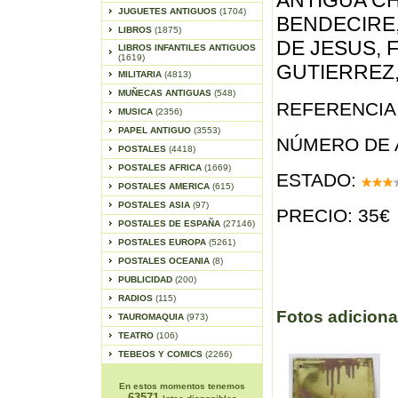
ANTIGUA CH
JUGUETES ANTIGUOS
(1704)
BENDECIRE
LIBROS
(1875)
DE JESUS, 
LIBROS INFANTILES ANTIGUOS
(1619)
GUTIERREZ, 
MILITARIA
(4813)
MUÑECAS ANTIGUAS
(548)
REFERENCIA 
MUSICA
(2356)
PAPEL ANTIGUO
(3553)
NÚMERO DE 
POSTALES
(4418)
POSTALES AFRICA
(1669)
ESTADO:
POSTALES AMERICA
(615)
POSTALES ASIA
(97)
PRECIO: 35€
POSTALES DE ESPAÑA
(27146)
POSTALES EUROPA
(5261)
POSTALES OCEANIA
(8)
PUBLICIDAD
(200)
RADIOS
(115)
Fotos adiciona
TAUROMAQUIA
(973)
TEATRO
(106)
TEBEOS Y COMICS
(2266)
En estos momentos tenemos
63571