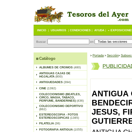
INICIO
|
USUARIOS
|
CONDICIONES
|
AYUDA
|
« EXPOSICIONE
Buscar
en
Portada
S
ección
Subsec
>
>
>
Catálogo
PUBLICIDA
ALBUMES DE CROMOS
(480)
ANTIGUAS CAJAS DE
HOJALATA
(800)
ANTIGUEDADES
(394)
CINE
(1392)
ANTIGUA 
COLECCIONISMO (BEATLES,
CIRCO, MAGIA, TABACO,
BENDECI
PERFUME, BANDERINES)
(436)
COLECCIONISMO DEPORTIVO
(862)
JESUS, F
ESTEREOSCOPIA - FOTOS
ESTEREOSCOPICAS
(1385)
GUTIERREZ
FILATELIA
(36)
FOTOGRAFIA ANTIGUA
(1055)