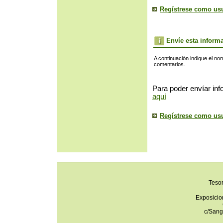
Regístrese como us
Envíe esta inform
A continuación indique el no
comentarios.
Para poder envíar inf
aquí
Regístrese como us
Teso
Exposicio
c/Sang