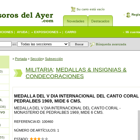
Su carro está vacío
Regís
ICIONES
|
AYUDA
|
« EXPOSICIONES »
|
CARRO
Mi cuent
en
Búsqueda avanzada
Portada
S
ección
Subsección
>
>
>
MILITARIA
:
MEDALLAS & INSIGNIAS &
0)
CONDECORACIONES
MEDALLA DEL V DIA INTERNACIONAL DEL CANTO CORAL
S,
PEDRALBES 1969, MIDE 6 CMS.
436)
MEDALLA DEL V DIA INTERNACIONAL DEL CANTO CORAL -
MONASTERIO DE PEDRALBES 1969, MIDE 6 CMS.
IVO
REFERENCIA ID: 100460
)
NÚMERO DE ARTÍCULOS: 1
55)
ESTADO: