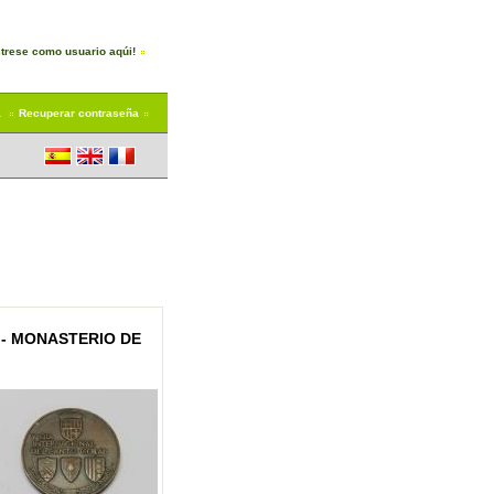
trese como usuario aqúi!
a
Recuperar contraseña
 - MONASTERIO DE