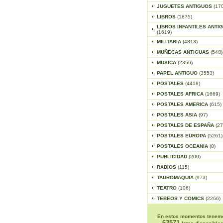
JUGUETES ANTIGUOS
(17
LIBROS
(1875)
LIBROS INFANTILES ANTI
(1619)
MILITARIA
(4813)
MUÑECAS ANTIGUAS
(548)
MUSICA
(2356)
PAPEL ANTIGUO
(3553)
POSTALES
(4418)
POSTALES AFRICA
(1669)
POSTALES AMERICA
(615)
POSTALES ASIA
(97)
POSTALES DE ESPAÑA
(27
POSTALES EUROPA
(5261)
POSTALES OCEANIA
(8)
PUBLICIDAD
(200)
RADIOS
(115)
TAUROMAQUIA
(973)
TEATRO
(106)
TEBEOS Y COMICS
(2266)
En estos momentos tenem
63571